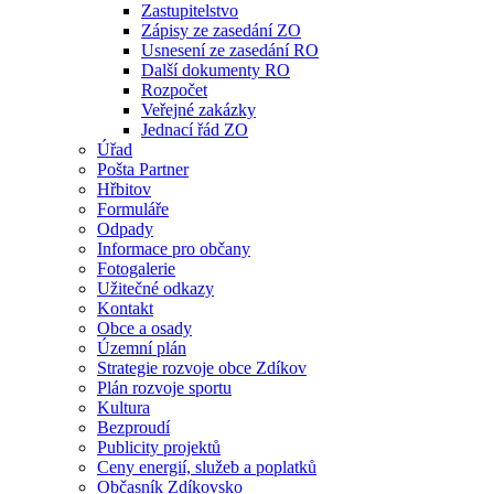
Zastupitelstvo
Zápisy ze zasedání ZO
Usnesení ze zasedání RO
Další dokumenty RO
Rozpočet
Veřejné zakázky
Jednací řád ZO
Úřad
Pošta Partner
Hřbitov
Formuláře
Odpady
Informace pro občany
Fotogalerie
Užitečné odkazy
Kontakt
Obce a osady
Územní plán
Strategie rozvoje obce Zdíkov
Plán rozvoje sportu
Kultura
Bezproudí
Publicity projektů
Ceny energií, služeb a poplatků
Občasník Zdíkovsko