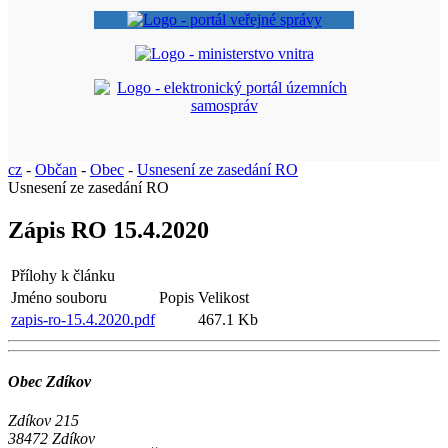
cz
-
Občan
-
Obec
-
Usnesení ze zasedání RO
Usnesení ze zasedání RO
Zápis RO 15.4.2020
Přílohy k článku
Jméno souboru
Popis
Velikost
zapis-ro-15.4.2020.pdf
467.1 Kb
Obec Zdíkov
Zdíkov 215
38472 Zdíkov