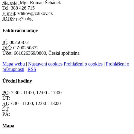
Starosta:
Mgr. Roman Šebánek
Tel:
388 426 715
E-mail:
zdikov@zdikov.cz
IDDS:
pg7babg
Fakturační údaje
IČ:
00250872
DIČ:
CZ00250872
Účet:
661626369/0800, Česká spořitelna
Mapa webu
|
Nastavení cookies
Prohlášení o cookies
|
Prohlášení o
přístupnosti
|
RSS
Úřední hodiny
PO:
7:30 - 11:00, 12:00 - 17:00
ÚT:
ST:
7:30 - 11:00, 12:00 - 18:00
ČT:
PÁ:
Mapa