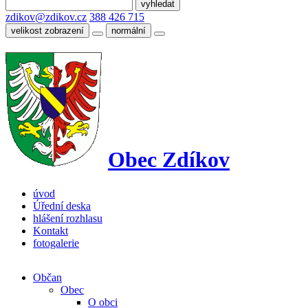
zdikov@zdikov.cz
388 426 715
velikost zobrazení
normální
Obec Zdíkov
úvod
Úřední deska
hlášení rozhlasu
Kontakt
fotogalerie
Občan
Obec
O obci