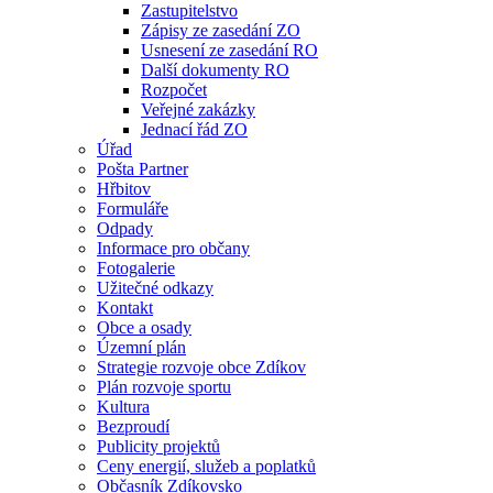
Zastupitelstvo
Zápisy ze zasedání ZO
Usnesení ze zasedání RO
Další dokumenty RO
Rozpočet
Veřejné zakázky
Jednací řád ZO
Úřad
Pošta Partner
Hřbitov
Formuláře
Odpady
Informace pro občany
Fotogalerie
Užitečné odkazy
Kontakt
Obce a osady
Územní plán
Strategie rozvoje obce Zdíkov
Plán rozvoje sportu
Kultura
Bezproudí
Publicity projektů
Ceny energií, služeb a poplatků
Občasník Zdíkovsko