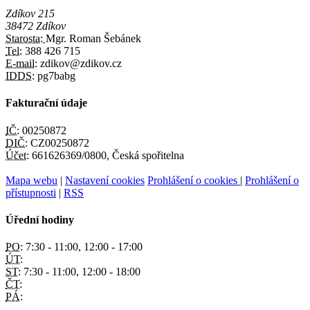
Zdíkov 215
38472 Zdíkov
Starosta:
Mgr. Roman Šebánek
Tel:
388 426 715
E-mail:
zdikov@zdikov.cz
IDDS:
pg7babg
Fakturační údaje
IČ:
00250872
DIČ:
CZ00250872
Účet:
661626369/0800, Česká spořitelna
Mapa webu
|
Nastavení cookies
Prohlášení o cookies
|
Prohlášení o
přístupnosti
|
RSS
Úřední hodiny
PO:
7:30 - 11:00, 12:00 - 17:00
ÚT:
ST:
7:30 - 11:00, 12:00 - 18:00
ČT:
PÁ: