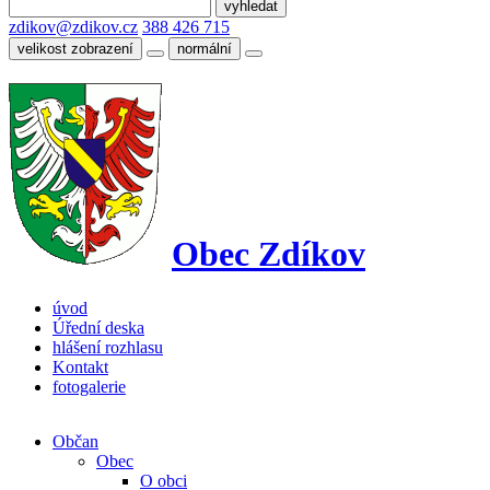
zdikov@zdikov.cz
388 426 715
velikost zobrazení
normální
Obec Zdíkov
úvod
Úřední deska
hlášení rozhlasu
Kontakt
fotogalerie
Občan
Obec
O obci