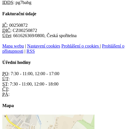
IDDS:
pg7babg
Fakturační údaje
IČ:
00250872
DIČ:
CZ00250872
Účet:
661626369/0800, Česká spořitelna
Mapa webu
|
Nastavení cookies
Prohlášení o cookies
|
Prohlášení o
přístupnosti
|
RSS
Úřední hodiny
PO:
7:30 - 11:00, 12:00 - 17:00
ÚT:
ST:
7:30 - 11:00, 12:00 - 18:00
ČT:
PÁ:
Mapa