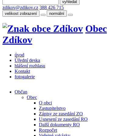
zdikov@zdikov.cz
388 426 715
velikost zobrazení
normální
Obec
Zdíkov
úvod
Úřední deska
hlášení rozhlasu
Kontakt
fotogalerie
Občan
Obec
O obci
Zastupitelstvo
Zápisy ze zasedání ZO
Usnesení ze zasedání RO
Další dokumenty RO
Rozpočet
Veřejné zakázky