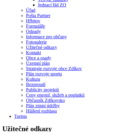
Jednací řád ZO
Úřad
Pošta Partner
Hřbitov
Formuláře
Odpady
Informace pro občany
Fotogalerie
Užitečné odkazy
Kontakt
Obce a osady
Územní plán
Strategie rozvoje obce Zdíkov
Plán rozvoje sportu
Kultura
Bezproudí
Publicity projektů
Ceny energií, služeb a poplatků
Občasník Zdíkovsko
Plán zimní údržby
Hlášení rozhlasu
Turista
Užitečné odkazy