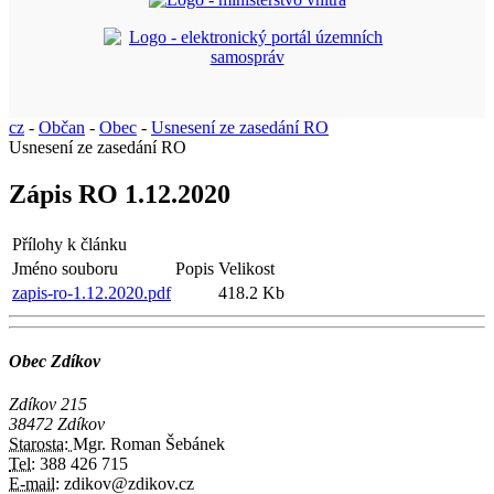
cz
-
Občan
-
Obec
-
Usnesení ze zasedání RO
Usnesení ze zasedání RO
Zápis RO 1.12.2020
Přílohy k článku
Jméno souboru
Popis
Velikost
zapis-ro-1.12.2020.pdf
418.2 Kb
Obec Zdíkov
Zdíkov 215
38472 Zdíkov
Starosta:
Mgr. Roman Šebánek
Tel:
388 426 715
E-mail:
zdikov@zdikov.cz