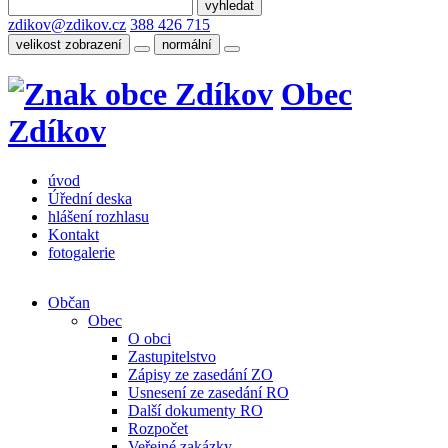
zdikov@zdikov.cz
388 426 715
velikost zobrazení
normální
Obec
Zdíkov
úvod
Úřední deska
hlášení rozhlasu
Kontakt
fotogalerie
Občan
Obec
O obci
Zastupitelstvo
Zápisy ze zasedání ZO
Usnesení ze zasedání RO
Další dokumenty RO
Rozpočet
Veřejné zakázky