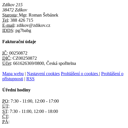
Zdíkov 215
38472 Zdíkov
Starosta:
Mgr. Roman Šebánek
Tel:
388 426 715
E-mail:
zdikov@zdikov.cz
IDDS:
pg7babg
Fakturační údaje
IČ:
00250872
DIČ:
CZ00250872
Účet:
661626369/0800, Česká spořitelna
Mapa webu
|
Nastavení cookies
Prohlášení o cookies
|
Prohlášení o
přístupnosti
|
RSS
Úřední hodiny
PO:
7:30 - 11:00, 12:00 - 17:00
ÚT:
ST:
7:30 - 11:00, 12:00 - 18:00
ČT:
PÁ: