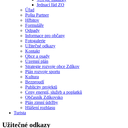
Jednací řád ZO
Úřad
Pošta Partner
Hřbitov
Formuláře
Odpady
Informace pro občany
Fotogalerie
Užitečné odkazy
Kontakt
Obce a osady
Územní plán
Strategie rozvoje obce Zdíkov
Plán rozvoje sportu
Kultura
Bezproudí
Publicity projektů
Ceny energií, služeb a poplatků
Občasník Zdíkovsko
Plán zimní údržby
Hlášení rozhlasu
Turista
Užitečné odkazy