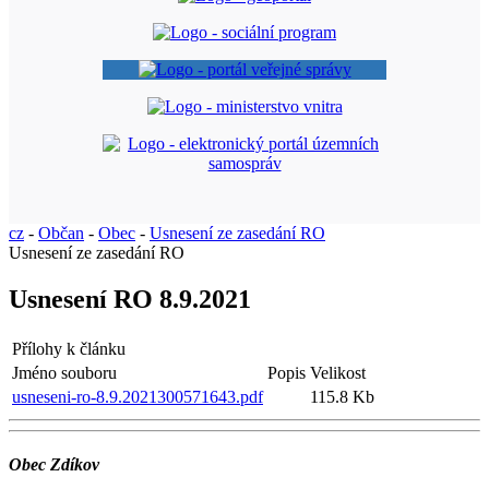
cz
-
Občan
-
Obec
-
Usnesení ze zasedání RO
Usnesení ze zasedání RO
Usnesení RO 8.9.2021
Přílohy k článku
Jméno souboru
Popis
Velikost
usneseni-ro-8.9.2021300571643.pdf
115.8 Kb
Obec Zdíkov