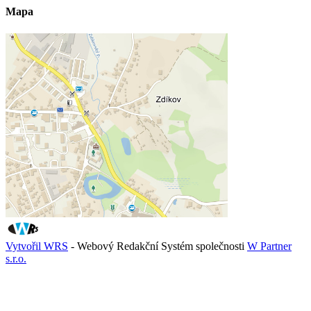
Mapa
Vytvořil WRS
- Webový Redakční Systém společnosti
W Partner
s.r.o.