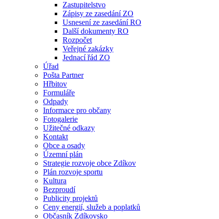
Zastupitelstvo
Zápisy ze zasedání ZO
Usnesení ze zasedání RO
Další dokumenty RO
Rozpočet
Veřejné zakázky
Jednací řád ZO
Úřad
Pošta Partner
Hřbitov
Formuláře
Odpady
Informace pro občany
Fotogalerie
Užitečné odkazy
Kontakt
Obce a osady
Územní plán
Strategie rozvoje obce Zdíkov
Plán rozvoje sportu
Kultura
Bezproudí
Publicity projektů
Ceny energií, služeb a poplatků
Občasník Zdíkovsko