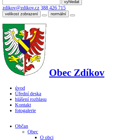
zdikov@zdikov.cz
388 426 715
velikost zobrazení
normální
Obec Zdíkov
úvod
Úřední deska
hlášení rozhlasu
Kontakt
fotogalerie
Občan
Obec
O obci