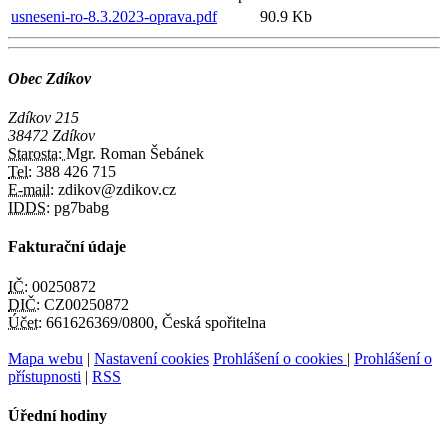
usneseni-ro-8.3.2023-oprava.pdf
90.9 Kb
Obec Zdíkov
Zdíkov 215
38472 Zdíkov
Starosta:
Mgr. Roman Šebánek
Tel:
388 426 715
E-mail:
zdikov@zdikov.cz
IDDS:
pg7babg
Fakturační údaje
IČ:
00250872
DIČ:
CZ00250872
Účet:
661626369/0800, Česká spořitelna
Mapa webu
|
Nastavení cookies
Prohlášení o cookies
|
Prohlášení o
přístupnosti
|
RSS
Úřední hodiny