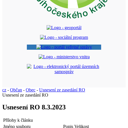
cz
-
Občan
-
Obec
-
Usnesení ze zasedání RO
Usnesení ze zasedání RO
Usnesení RO 8.3.2023
Přílohy k článku
Jméno souboru
Popis
Velikost