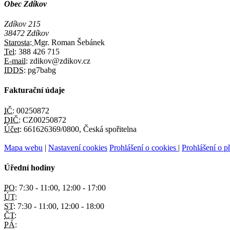
Obec Zdíkov
Zdíkov 215
38472 Zdíkov
Starosta:
Mgr. Roman Šebánek
Tel:
388 426 715
E-mail:
zdikov@zdikov.cz
IDDS:
pg7babg
Fakturační údaje
IČ:
00250872
DIČ:
CZ00250872
Účet:
661626369/0800, Česká spořitelna
Mapa webu
|
Nastavení cookies
Prohlášení o cookies
|
Prohlášení o př
Úřední hodiny
PO:
7:30 - 11:00, 12:00 - 17:00
ÚT:
ST:
7:30 - 11:00, 12:00 - 18:00
ČT:
PÁ: