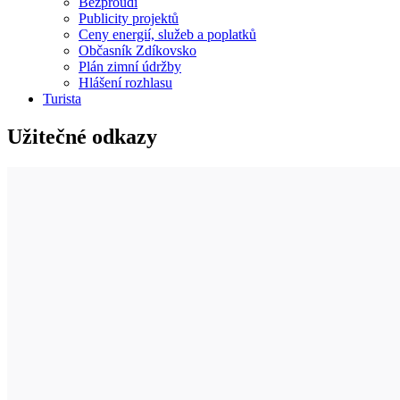
Bezproudí
Publicity projektů
Ceny energií, služeb a poplatků
Občasník Zdíkovsko
Plán zimní údržby
Hlášení rozhlasu
Turista
Užitečné odkazy