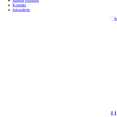
hlášení rozhlasu
Kontakt
fotogalerie
❙❙