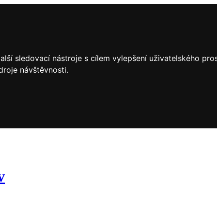
lší sledovací nástroje s cílem vylepšení uživatelského pr
droje návštěvnosti.
v