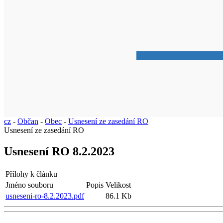
cz
-
Občan
-
Obec
-
Usnesení ze zasedání RO
Usnesení ze zasedání RO
Usnesení RO 8.2.2023
Přílohy k článku
Jméno souboru
Popis
Velikost
usneseni-ro-8.2.2023.pdf
86.1 Kb