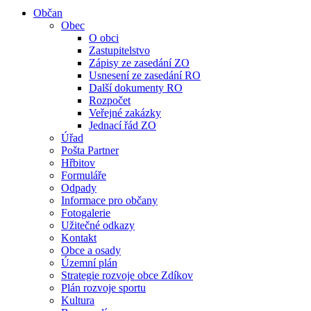
Občan
Obec
O obci
Zastupitelstvo
Zápisy ze zasedání ZO
Usnesení ze zasedání RO
Další dokumenty RO
Rozpočet
Veřejné zakázky
Jednací řád ZO
Úřad
Pošta Partner
Hřbitov
Formuláře
Odpady
Informace pro občany
Fotogalerie
Užitečné odkazy
Kontakt
Obce a osady
Územní plán
Strategie rozvoje obce Zdíkov
Plán rozvoje sportu
Kultura