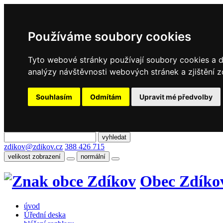
Používáme soubory cookies
Tyto webové stránky používají soubory cookies a da
analýzy návštěvnosti webových stránek a zjištění z
Souhlasím
Odmítám
Upravit mé předvolby
zdikov@zdikov.cz
388 426 715
velikost zobrazení
normální
Obec Zdíko
úvod
Úřední deska