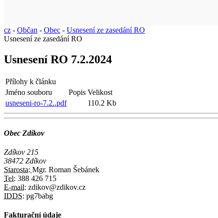
cz
-
Občan
-
Obec
-
Usnesení ze zasedání RO
Usnesení ze zasedání RO
Usnesení RO 7.2.2024
Přílohy k článku
Jméno souboru
Popis
Velikost
usneseni-ro-7.2..pdf
110.2 Kb
Obec Zdíkov
Zdíkov 215
38472 Zdíkov
Starosta:
Mgr. Roman Šebánek
Tel:
388 426 715
E-mail:
zdikov@zdikov.cz
IDDS:
pg7babg
Fakturační údaje