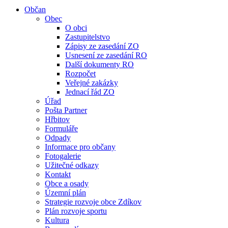
Občan
Obec
O obci
Zastupitelstvo
Zápisy ze zasedání ZO
Usnesení ze zasedání RO
Další dokumenty RO
Rozpočet
Veřejné zakázky
Jednací řád ZO
Úřad
Pošta Partner
Hřbitov
Formuláře
Odpady
Informace pro občany
Fotogalerie
Užitečné odkazy
Kontakt
Obce a osady
Územní plán
Strategie rozvoje obce Zdíkov
Plán rozvoje sportu
Kultura