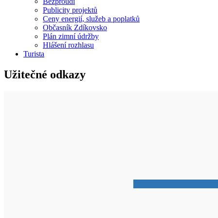
Bezproudí
Publicity projektů
Ceny energií, služeb a poplatků
Občasník Zdíkovsko
Plán zimní údržby
Hlášení rozhlasu
Turista
Užitečné odkazy