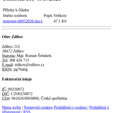
Přílohy k článku
Jméno souboru
Popis
Velikost
usneseni-06052026.docx
47.1 Kb
Obec Zdíkov
Zdíkov 215
38472 Zdíkov
Starosta:
Mgr. Roman Šebánek
Tel:
388 426 715
E-mail:
zdikov@zdikov.cz
IDDS:
pg7babg
Fakturační údaje
IČ:
00250872
DIČ:
CZ00250872
Účet:
661626369/0800, Česká spořitelna
Mapa webu
|
Nastavení cookies
Prohlášení o cookies
|
Prohlášení o
přístupnosti
|
RSS