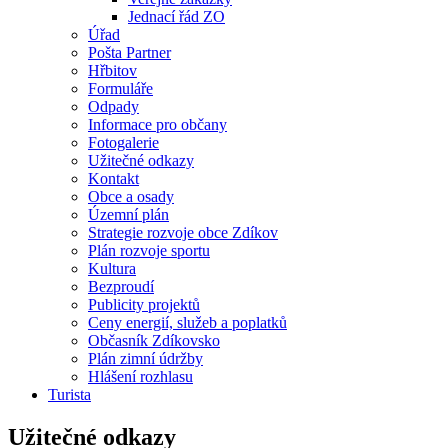
Jednací řád ZO
Úřad
Pošta Partner
Hřbitov
Formuláře
Odpady
Informace pro občany
Fotogalerie
Užitečné odkazy
Kontakt
Obce a osady
Územní plán
Strategie rozvoje obce Zdíkov
Plán rozvoje sportu
Kultura
Bezproudí
Publicity projektů
Ceny energií, služeb a poplatků
Občasník Zdíkovsko
Plán zimní údržby
Hlášení rozhlasu
Turista
Užitečné odkazy