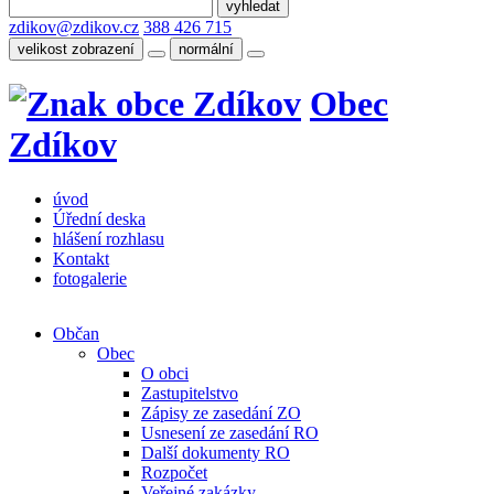
zdikov@zdikov.cz
388 426 715
velikost zobrazení
normální
Obec
Zdíkov
úvod
Úřední deska
hlášení rozhlasu
Kontakt
fotogalerie
Občan
Obec
O obci
Zastupitelstvo
Zápisy ze zasedání ZO
Usnesení ze zasedání RO
Další dokumenty RO
Rozpočet
Veřejné zakázky