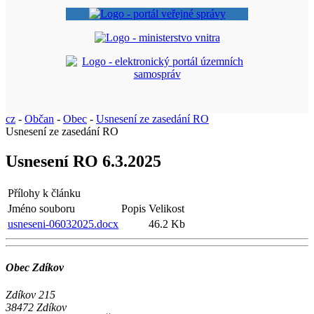
cz
-
Občan
-
Obec
-
Usnesení ze zasedání RO
Usnesení ze zasedání RO
Usnesení RO 6.3.2025
Přílohy k článku
Jméno souboru
Popis
Velikost
usneseni-06032025.docx
46.2 Kb
Obec Zdíkov
Zdíkov 215
38472 Zdíkov