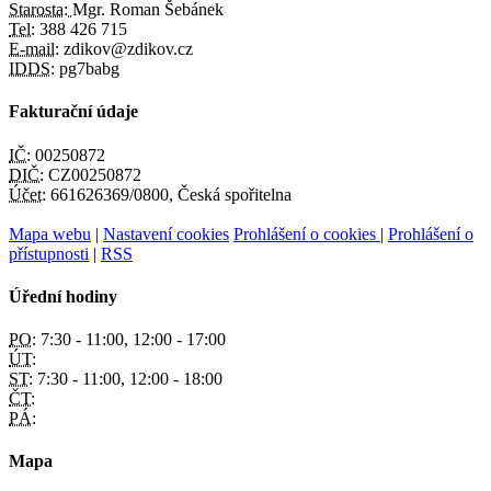
Starosta:
Mgr. Roman Šebánek
Tel:
388 426 715
E-mail:
zdikov@zdikov.cz
IDDS:
pg7babg
Fakturační údaje
IČ:
00250872
DIČ:
CZ00250872
Účet:
661626369/0800, Česká spořitelna
Mapa webu
|
Nastavení cookies
Prohlášení o cookies
|
Prohlášení o
přístupnosti
|
RSS
Úřední hodiny
PO:
7:30 - 11:00, 12:00 - 17:00
ÚT:
ST:
7:30 - 11:00, 12:00 - 18:00
ČT:
PÁ:
Mapa