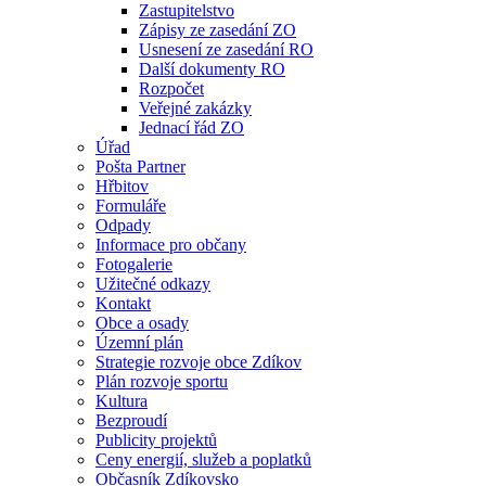
Zastupitelstvo
Zápisy ze zasedání ZO
Usnesení ze zasedání RO
Další dokumenty RO
Rozpočet
Veřejné zakázky
Jednací řád ZO
Úřad
Pošta Partner
Hřbitov
Formuláře
Odpady
Informace pro občany
Fotogalerie
Užitečné odkazy
Kontakt
Obce a osady
Územní plán
Strategie rozvoje obce Zdíkov
Plán rozvoje sportu
Kultura
Bezproudí
Publicity projektů
Ceny energií, služeb a poplatků
Občasník Zdíkovsko