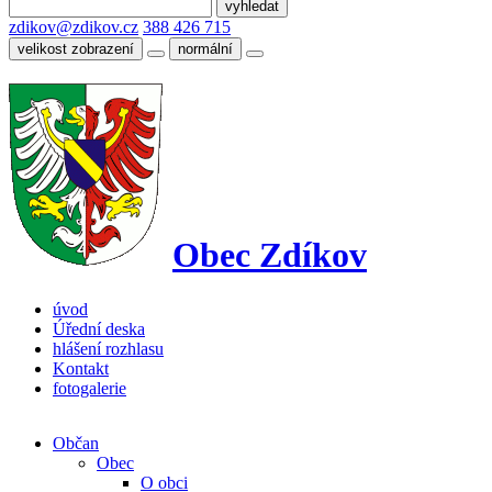
zdikov@zdikov.cz
388 426 715
velikost zobrazení
normální
Obec Zdíkov
úvod
Úřední deska
hlášení rozhlasu
Kontakt
fotogalerie
Občan
Obec
O obci