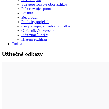
Strategie rozvoje obce Zdíkov
Plán rozvoje sportu
Kultura
Bezproudí
Publicity projektů
Ceny energií, služeb a poplatků
Občasník Zdíkovsko
Plán zimní údržby
Hlášení rozhlasu
Turista
Užitečné odkazy