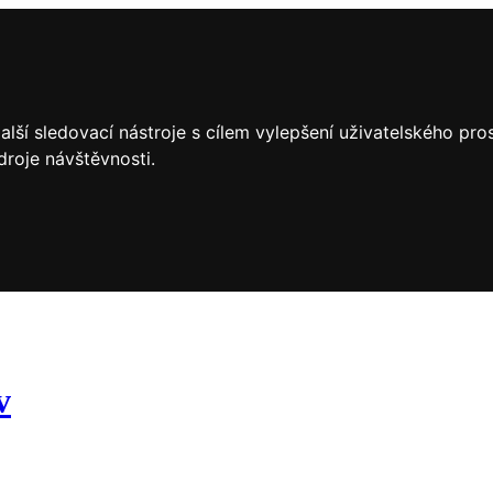
lší sledovací nástroje s cílem vylepšení uživatelského pr
droje návštěvnosti.
v