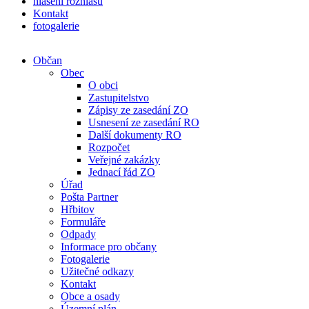
hlášení rozhlasu
Kontakt
fotogalerie
Občan
Obec
O obci
Zastupitelstvo
Zápisy ze zasedání ZO
Usnesení ze zasedání RO
Další dokumenty RO
Rozpočet
Veřejné zakázky
Jednací řád ZO
Úřad
Pošta Partner
Hřbitov
Formuláře
Odpady
Informace pro občany
Fotogalerie
Užitečné odkazy
Kontakt
Obce a osady
Územní plán