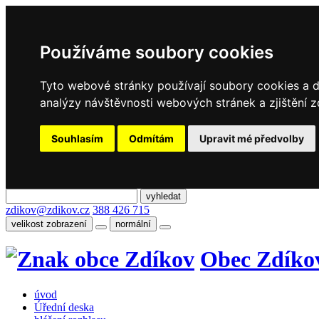
Používáme soubory cookies
Tyto webové stránky používají soubory cookies a da
analýzy návštěvnosti webových stránek a zjištění z
Souhlasím
Odmítám
Upravit mé předvolby
zdikov@zdikov.cz
388 426 715
velikost zobrazení
normální
Obec Zdíko
úvod
Úřední deska