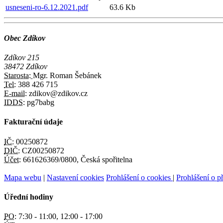
usneseni-ro-6.12.2021.pdf
63.6 Kb
Obec Zdíkov
Zdíkov 215
38472 Zdíkov
Starosta:
Mgr. Roman Šebánek
Tel:
388 426 715
E-mail:
zdikov@zdikov.cz
IDDS:
pg7babg
Fakturační údaje
IČ:
00250872
DIČ:
CZ00250872
Účet:
661626369/0800, Česká spořitelna
Mapa webu
|
Nastavení cookies
Prohlášení o cookies
|
Prohlášení o př
Úřední hodiny
PO:
7:30 - 11:00, 12:00 - 17:00