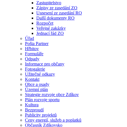
Zastupitelstvo
Zápisy ze zasedání ZO
Usnesení ze zasedání RO
Další dokumenty RO
Rozpočet
Veřejné zakázky
Jednací řád ZO
Úřad
Pošta Partner
Hřbitov
Formuláře
Odpady
Informace pro občany
Fotogalerie
Užitečné odkazy
Kontakt
Obce a osady
Územní plán
Strategie rozvoje obce Zdíkov
Plán rozvoje sportu
Kultura
Bezproudí
Publicity projektů
Ceny energií, služeb a poplatků
Občasník Zdíkovsko