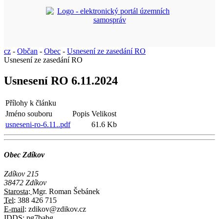
cz
-
Občan
-
Obec
-
Usnesení ze zasedání RO
Usnesení ze zasedání RO
Usnesení RO 6.11.2024
Přílohy k článku
Jméno souboru
Popis
Velikost
usneseni-ro-6.11..pdf
61.6 Kb
Obec Zdíkov
Zdíkov 215
38472 Zdíkov
Starosta:
Mgr. Roman Šebánek
Tel:
388 426 715
E-mail:
zdikov@zdikov.cz
IDDS:
pg7babg