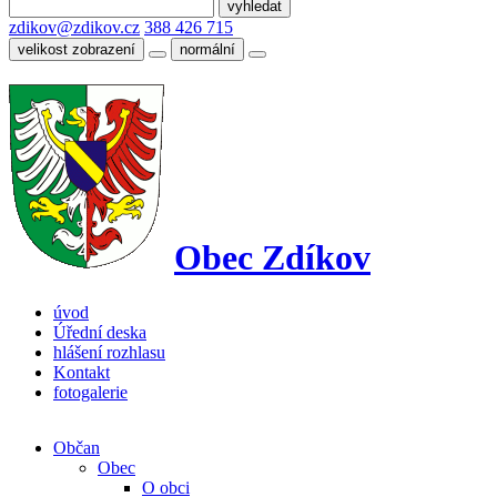
zdikov@zdikov.cz
388 426 715
velikost zobrazení
normální
Obec Zdíkov
úvod
Úřední deska
hlášení rozhlasu
Kontakt
fotogalerie
Občan
Obec
O obci