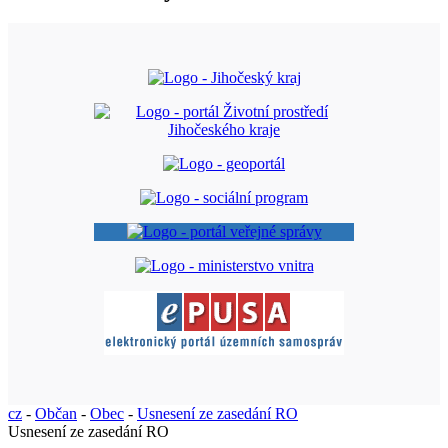
cz
-
Občan
-
Obec
-
Usnesení ze zasedání RO
Usnesení ze zasedání RO