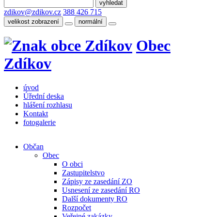
zdikov@zdikov.cz
388 426 715
velikost zobrazení
normální
Obec
Zdíkov
úvod
Úřední deska
hlášení rozhlasu
Kontakt
fotogalerie
Občan
Obec
O obci
Zastupitelstvo
Zápisy ze zasedání ZO
Usnesení ze zasedání RO
Další dokumenty RO
Rozpočet
Veřejné zakázky