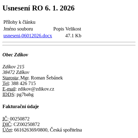
Usnesení RO 6. 1. 2026
Přílohy k článku
Jméno souboru
Popis
Velikost
usneseni-06012026.docx
47.1 Kb
Obec Zdíkov
Zdíkov 215
38472 Zdíkov
Starosta:
Mgr. Roman Šebánek
Tel:
388 426 715
E-mail:
zdikov@zdikov.cz
IDDS:
pg7babg
Fakturační údaje
IČ:
00250872
DIČ:
CZ00250872
Účet:
661626369/0800, Česká spořitelna