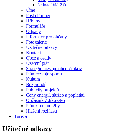
Jednací řád ZO
Úřad
Pošta Partner
Hřbitov
Formuláře
Odpady
Informace pro občany
Fotogalerie
Užitečné odkazy
Kontakt
Obce a osady
Územní plán
Strategie rozvoje obce Zdíkov
Plán rozvoje sportu
Kultura
Bezproudí
Publicity projektů
Ceny energií, služeb a poplatků
Občasník Zdíkovsko
Plán zimní údržby
Hlášení rozhlasu
Turista
Užitečné odkazy