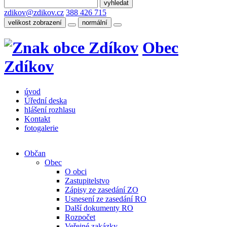
zdikov@zdikov.cz
388 426 715
velikost zobrazení
normální
Obec
Zdíkov
úvod
Úřední deska
hlášení rozhlasu
Kontakt
fotogalerie
Občan
Obec
O obci
Zastupitelstvo
Zápisy ze zasedání ZO
Usnesení ze zasedání RO
Další dokumenty RO
Rozpočet
Veřejné zakázky