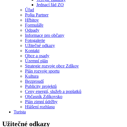
Jednací řád ZO
Úřad
Pošta Partner
Hřbitov
Formuláře
Odpady
Informace pro občany
Fotogalerie
Užitečné odkazy
Kontakt
Obce a osady
Územní plán
Strategie rozvoje obce Zdíkov
Plán rozvoje sportu
Kultura
Bezproudí
Publicity projektů
Ceny energií, služeb a poplatků
Občasník Zdíkovsko
Plán zimní údržby
Hlášení rozhlasu
Turista
Užitečné odkazy