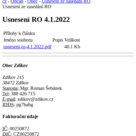
cz
-
Občan
-
Obec
-
Usnesení ze zasedání RO
Usnesení ze zasedání RO
Usnesení RO 4.1.2022
Přílohy k článku
Jméno souboru
Popis
Velikost
usneseni-ro-4.1.2022.pdf
40.1 Kb
Obec Zdíkov
Zdíkov 215
38472 Zdíkov
Starosta:
Mgr. Roman Šebánek
Tel:
388 426 715
E-mail:
zdikov@zdikov.cz
IDDS:
pg7babg
Fakturační údaje
IČ:
00250872
DIČ:
CZ00250872