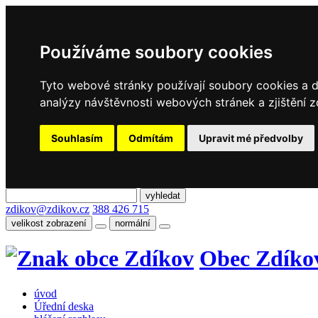
Používáme soubory cookies
Tyto webové stránky používají soubory cookies a da
analýzy návštěvnosti webových stránek a zjištění z
Souhlasím
Odmítám
Upravit mé předvolby
zdikov@zdikov.cz
388 426 715
velikost zobrazení
normální
Obec Zdíko
úvod
Úřední deska