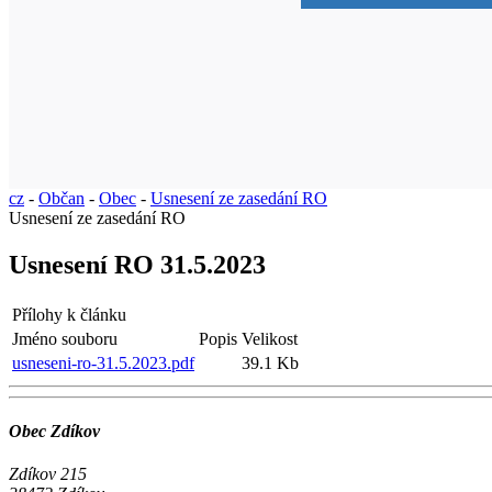
cz
-
Občan
-
Obec
-
Usnesení ze zasedání RO
Usnesení ze zasedání RO
Usnesení RO 31.5.2023
Přílohy k článku
Jméno souboru
Popis
Velikost
usneseni-ro-31.5.2023.pdf
39.1 Kb
Obec Zdíkov
Zdíkov 215