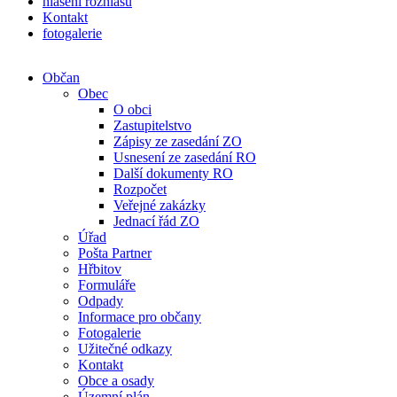
hlášení rozhlasu
Kontakt
fotogalerie
Občan
Obec
O obci
Zastupitelstvo
Zápisy ze zasedání ZO
Usnesení ze zasedání RO
Další dokumenty RO
Rozpočet
Veřejné zakázky
Jednací řád ZO
Úřad
Pošta Partner
Hřbitov
Formuláře
Odpady
Informace pro občany
Fotogalerie
Užitečné odkazy
Kontakt
Obce a osady
Územní plán