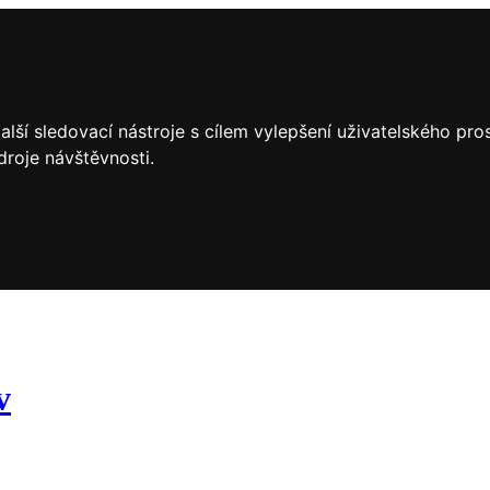
lší sledovací nástroje s cílem vylepšení uživatelského pr
droje návštěvnosti.
v