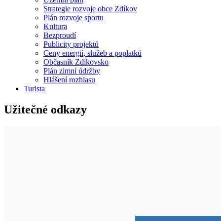
Strategie rozvoje obce Zdíkov
Plán rozvoje sportu
Kultura
Bezproudí
Publicity projektů
Ceny energií, služeb a poplatků
Občasník Zdíkovsko
Plán zimní údržby
Hlášení rozhlasu
Turista
Užitečné odkazy