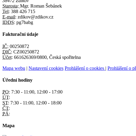
38472 Zdíkov
Starosta:
Mgr. Roman Šebánek
Tel:
388 426 715
E-mail:
zdikov@zdikov.cz
IDDS:
pg7babg
Fakturační údaje
IČ:
00250872
DIČ:
CZ00250872
Účet:
661626369/0800, Česká spořitelna
Mapa webu
|
Nastavení cookies
Prohlášení o cookies
|
Prohlášení o př
Úřední hodiny
PO:
7:30 - 11:00, 12:00 - 17:00
ÚT:
ST:
7:30 - 11:00, 12:00 - 18:00
ČT:
PÁ:
Mapa