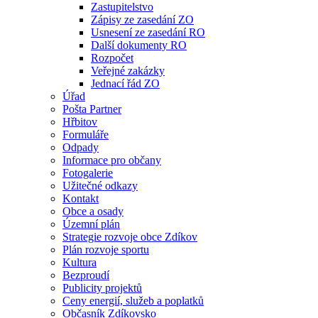
Zastupitelstvo
Zápisy ze zasedání ZO
Usnesení ze zasedání RO
Další dokumenty RO
Rozpočet
Veřejné zakázky
Jednací řád ZO
Úřad
Pošta Partner
Hřbitov
Formuláře
Odpady
Informace pro občany
Fotogalerie
Užitečné odkazy
Kontakt
Obce a osady
Územní plán
Strategie rozvoje obce Zdíkov
Plán rozvoje sportu
Kultura
Bezproudí
Publicity projektů
Ceny energií, služeb a poplatků
Občasník Zdíkovsko