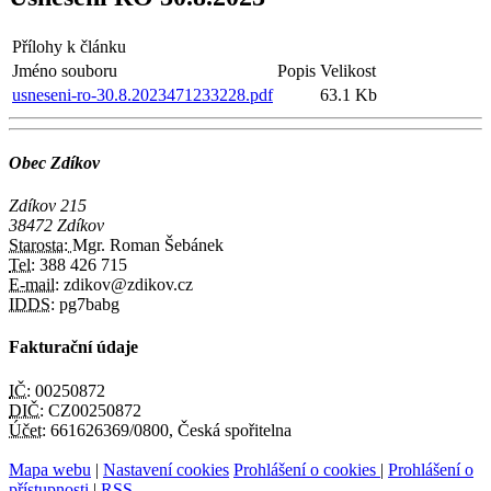
Přílohy k článku
Jméno souboru
Popis
Velikost
usneseni-ro-30.8.2023471233228.pdf
63.1 Kb
Obec Zdíkov
Zdíkov 215
38472 Zdíkov
Starosta:
Mgr. Roman Šebánek
Tel:
388 426 715
E-mail:
zdikov@zdikov.cz
IDDS:
pg7babg
Fakturační údaje
IČ:
00250872
DIČ:
CZ00250872
Účet:
661626369/0800, Česká spořitelna
Mapa webu
|
Nastavení cookies
Prohlášení o cookies
|
Prohlášení o
přístupnosti
|
RSS