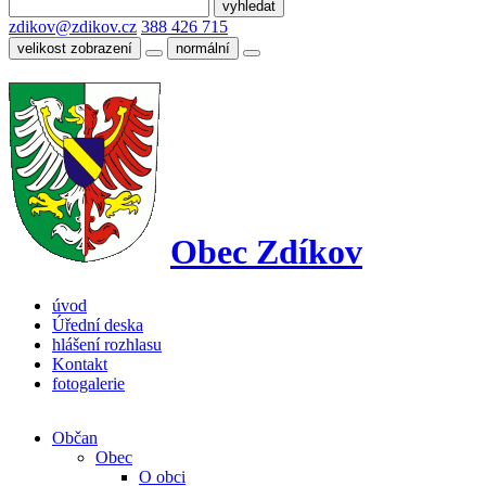
zdikov@zdikov.cz
388 426 715
velikost zobrazení
normální
Obec Zdíkov
úvod
Úřední deska
hlášení rozhlasu
Kontakt
fotogalerie
Občan
Obec
O obci