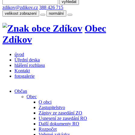
zdikov@zdikov.cz
388 426 715
velikost zobrazení
normální
Obec
Zdíkov
úvod
Úřední deska
hlášení rozhlasu
Kontakt
fotogalerie
Občan
Obec
O obci
Zastupitelstvo
Zápisy ze zasedání ZO
Usnesení ze zasedání RO
Další dokumenty RO
Rozpočet
Veřejné zakázky