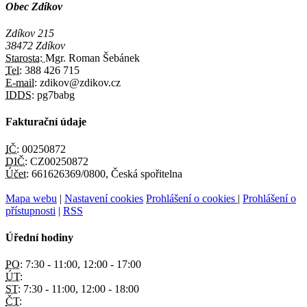
Obec Zdíkov
Zdíkov 215
38472 Zdíkov
Starosta:
Mgr. Roman Šebánek
Tel:
388 426 715
E-mail:
zdikov@zdikov.cz
IDDS:
pg7babg
Fakturační údaje
IČ:
00250872
DIČ:
CZ00250872
Účet:
661626369/0800, Česká spořitelna
Mapa webu
|
Nastavení cookies
Prohlášení o cookies
|
Prohlášení o
přístupnosti
|
RSS
Úřední hodiny
PO:
7:30 - 11:00, 12:00 - 17:00
ÚT:
ST:
7:30 - 11:00, 12:00 - 18:00
ČT: