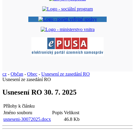
cz
-
Občan
-
Obec
-
Usnesení ze zasedání RO
Usnesení ze zasedání RO
Usnesení RO 30. 7. 2025
Přílohy k článku
Jméno souboru
Popis
Velikost
usneseni-30072025.docx
46.8 Kb