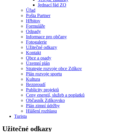
Jednací řád ZO
Úřad
Pošta Partner
Hřbitov
Formuláře
Odpady
Informace pro občany
Fotogalerie
Užitečné odkazy
Kontakt
Obce a osady
Územní plán
Strategie rozvoje obce Zdíkov
Plán rozvoje sportu
Kultura
Bezproudí
Publicity projektů
Ceny energií, služeb a poplatků
Občasník Zdíkovsko
Plán zimní údržby
Hlášení rozhlasu
Turista
Užitečné odkazy