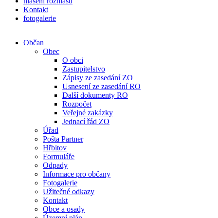
hlášení rozhlasu
Kontakt
fotogalerie
Občan
Obec
O obci
Zastupitelstvo
Zápisy ze zasedání ZO
Usnesení ze zasedání RO
Další dokumenty RO
Rozpočet
Veřejné zakázky
Jednací řád ZO
Úřad
Pošta Partner
Hřbitov
Formuláře
Odpady
Informace pro občany
Fotogalerie
Užitečné odkazy
Kontakt
Obce a osady
Územní plán