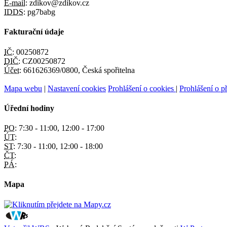
E-mail:
zdikov@zdikov.cz
IDDS:
pg7babg
Fakturační údaje
IČ:
00250872
DIČ:
CZ00250872
Účet:
661626369/0800, Česká spořitelna
Mapa webu
|
Nastavení cookies
Prohlášení o cookies
|
Prohlášení o př
Úřední hodiny
PO:
7:30 - 11:00, 12:00 - 17:00
ÚT:
ST:
7:30 - 11:00, 12:00 - 18:00
ČT:
PÁ:
Mapa