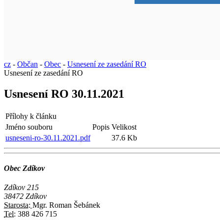
cz
-
Občan
-
Obec
-
Usnesení ze zasedání RO
Usnesení ze zasedání RO
Usnesení RO 30.11.2021
Přílohy k článku
Jméno souboru
Popis
Velikost
usneseni-ro-30.11.2021.pdf
37.6 Kb
Obec Zdíkov
Zdíkov 215
38472 Zdíkov
Starosta:
Mgr. Roman Šebánek
Tel:
388 426 715