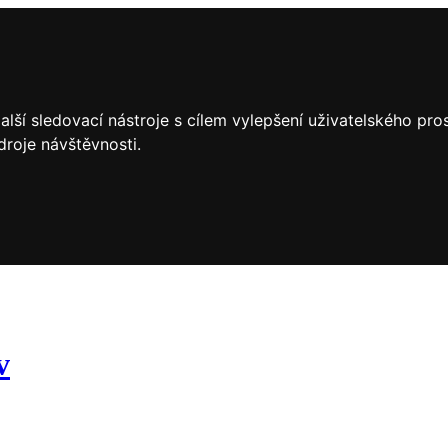
lší sledovací nástroje s cílem vylepšení uživatelského pr
droje návštěvnosti.
v