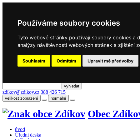
Používáme soubory cookies
Tyto webové stránky používají soubory cookies a da
analýzy návštěvnosti webových stránek a zjištění z
Souhlasím
Odmítám
Upravit mé předvolby
zdikov@zdikov.cz
388 426 715
velikost zobrazení
normální
Obec Zdíko
úvod
Úřední deska