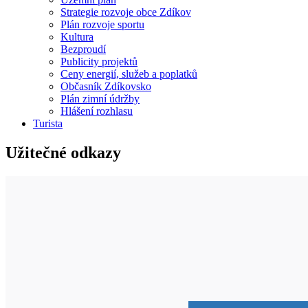
Strategie rozvoje obce Zdíkov
Plán rozvoje sportu
Kultura
Bezproudí
Publicity projektů
Ceny energií, služeb a poplatků
Občasník Zdíkovsko
Plán zimní údržby
Hlášení rozhlasu
Turista
Užitečné odkazy