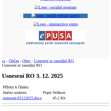
cz
-
Občan
-
Obec
-
Usnesení ze zasedání RO
Usnesení ze zasedání RO
Usnesení RO 3. 12. 2025
Přílohy k článku
Jméno souboru
Popis
Velikost
usneseni-03122025.docx
45.2 Kb