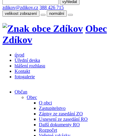
zdikov@zdikov.cz
388 426 715
velikost zobrazení
normální
Obec
Zdíkov
úvod
Úřední deska
hlášení rozhlasu
Kontakt
fotogalerie
Občan
Obec
O obci
Zastupitelstvo
Zápisy ze zasedání ZO
Usnesení ze zasedání RO
Další dokumenty RO
Rozpočet
Veřejné zakázky