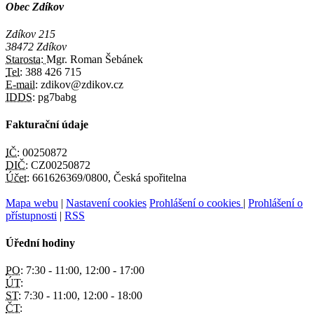
Obec Zdíkov
Zdíkov 215
38472 Zdíkov
Starosta:
Mgr. Roman Šebánek
Tel:
388 426 715
E-mail:
zdikov@zdikov.cz
IDDS:
pg7babg
Fakturační údaje
IČ:
00250872
DIČ:
CZ00250872
Účet:
661626369/0800, Česká spořitelna
Mapa webu
|
Nastavení cookies
Prohlášení o cookies
|
Prohlášení o
přístupnosti
|
RSS
Úřední hodiny
PO:
7:30 - 11:00, 12:00 - 17:00
ÚT:
ST:
7:30 - 11:00, 12:00 - 18:00
ČT: