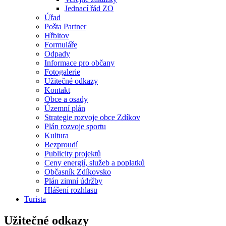
Jednací řád ZO
Úřad
Pošta Partner
Hřbitov
Formuláře
Odpady
Informace pro občany
Fotogalerie
Užitečné odkazy
Kontakt
Obce a osady
Územní plán
Strategie rozvoje obce Zdíkov
Plán rozvoje sportu
Kultura
Bezproudí
Publicity projektů
Ceny energií, služeb a poplatků
Občasník Zdíkovsko
Plán zimní údržby
Hlášení rozhlasu
Turista
Užitečné odkazy