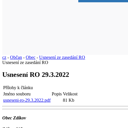
cz
-
Občan
-
Obec
-
Usnesení ze zasedání RO
Usnesení ze zasedání RO
Usnesení RO 29.3.2022
Přílohy k článku
Jméno souboru
Popis
Velikost
usneseni-ro-29.3.2022.pdf
81 Kb
Obec Zdíkov