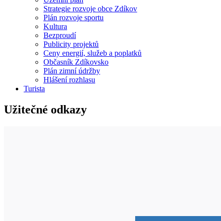
Strategie rozvoje obce Zdíkov
Plán rozvoje sportu
Kultura
Bezproudí
Publicity projektů
Ceny energií, služeb a poplatků
Občasník Zdíkovsko
Plán zimní údržby
Hlášení rozhlasu
Turista
Užitečné odkazy