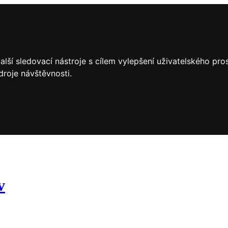
lší sledovací nástroje s cílem vylepšení uživatelského pr
droje návštěvnosti.
v