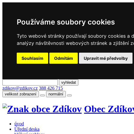
Používáme soubory cookies
Tyto webové stránky používají soubory cookies a da
analýzy návštěvnosti webových stránek a zjištění z
Souhlasím
Odmítám
Upravit mé předvolby
zdikov@zdikov.cz
388 426 715
velikost zobrazení
normální
Obec Zdíko
úvod
Úřední deska