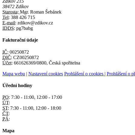
Zdíkov 215
38472 Zdíkov
Starosta:
Mgr. Roman Šebánek
Tel:
388 426 715
E-mail:
zdikov@zdikov.cz
IDDS:
pg7babg
Fakturační údaje
IČ:
00250872
DIČ:
CZ00250872
Účet:
661626369/0800, Česká spořitelna
Mapa webu
|
Nastavení cookies
Prohlášení o cookies
|
Prohlášení o př
Úřední hodiny
PO:
7:30 - 11:00, 12:00 - 17:00
ÚT:
ST:
7:30 - 11:00, 12:00 - 18:00
ČT:
PÁ:
Mapa