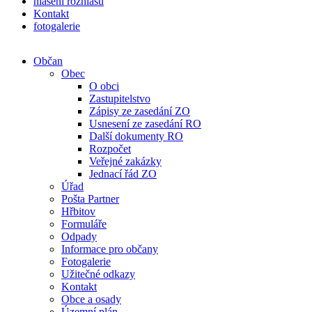
hlášení rozhlasu
Kontakt
fotogalerie
Občan
Obec
O obci
Zastupitelstvo
Zápisy ze zasedání ZO
Usnesení ze zasedání RO
Další dokumenty RO
Rozpočet
Veřejné zakázky
Jednací řád ZO
Úřad
Pošta Partner
Hřbitov
Formuláře
Odpady
Informace pro občany
Fotogalerie
Užitečné odkazy
Kontakt
Obce a osady
Územní plán