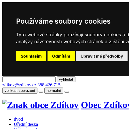
Používáme soubory cookies
Tyto webové stránky používají soubory cookies a da
analýzy návštěvnosti webových stránek a zjištění z
Souhlasím
Odmítám
Upravit mé předvolby
zdikov@zdikov.cz
388 426 715
velikost zobrazení
normální
Obec Zdíko
úvod
Úřední deska