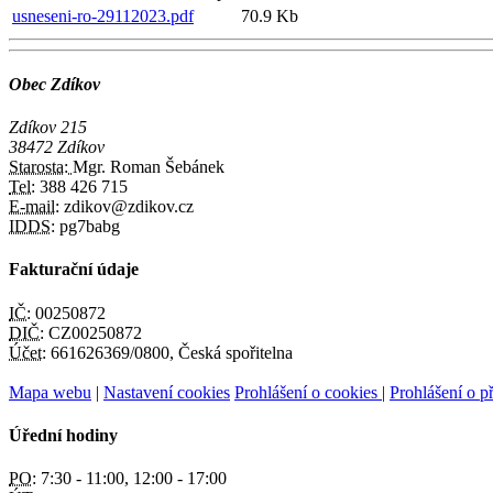
usneseni-ro-29112023.pdf
70.9 Kb
Obec Zdíkov
Zdíkov 215
38472 Zdíkov
Starosta:
Mgr. Roman Šebánek
Tel:
388 426 715
E-mail:
zdikov@zdikov.cz
IDDS:
pg7babg
Fakturační údaje
IČ:
00250872
DIČ:
CZ00250872
Účet:
661626369/0800, Česká spořitelna
Mapa webu
|
Nastavení cookies
Prohlášení o cookies
|
Prohlášení o př
Úřední hodiny
PO:
7:30 - 11:00, 12:00 - 17:00