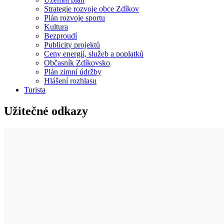
Strategie rozvoje obce Zdíkov
Plán rozvoje sportu
Kultura
Bezproudí
Publicity projektů
Ceny energií, služeb a poplatků
Občasník Zdíkovsko
Plán zimní údržby
Hlášení rozhlasu
Turista
Užitečné odkazy