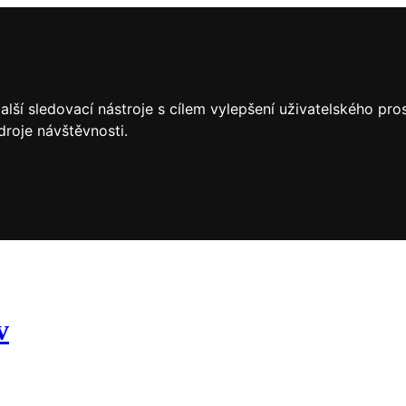
lší sledovací nástroje s cílem vylepšení uživatelského pr
droje návštěvnosti.
v