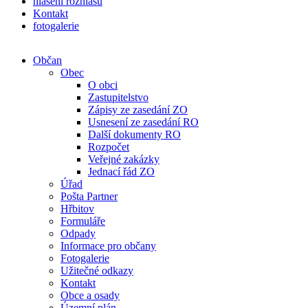
hlášení rozhlasu
Kontakt
fotogalerie
Občan
Obec
O obci
Zastupitelstvo
Zápisy ze zasedání ZO
Usnesení ze zasedání RO
Další dokumenty RO
Rozpočet
Veřejné zakázky
Jednací řád ZO
Úřad
Pošta Partner
Hřbitov
Formuláře
Odpady
Informace pro občany
Fotogalerie
Užitečné odkazy
Kontakt
Obce a osady
Územní plán