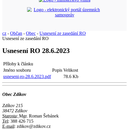
cz
-
Občan
-
Obec
-
Usnesení ze zasedání RO
Usnesení ze zasedání RO
Usnesení RO 28.6.2023
Přílohy k článku
Jméno souboru
Popis
Velikost
usneseni-ro-28.6.2023.pdf
78.6 Kb
Obec Zdíkov
Zdíkov 215
38472 Zdíkov
Starosta:
Mgr. Roman Šebánek
Tel:
388 426 715
E-mail:
zdikov@zdikov.cz