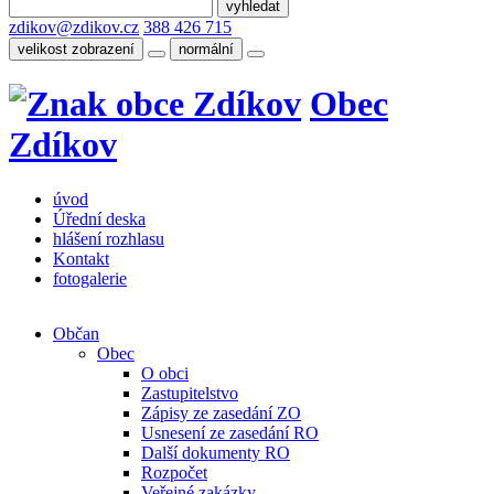
zdikov@zdikov.cz
388 426 715
velikost zobrazení
normální
Obec
Zdíkov
úvod
Úřední deska
hlášení rozhlasu
Kontakt
fotogalerie
Občan
Obec
O obci
Zastupitelstvo
Zápisy ze zasedání ZO
Usnesení ze zasedání RO
Další dokumenty RO
Rozpočet
Veřejné zakázky