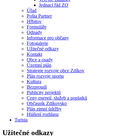
Jednací řád ZO
Úřad
Pošta Partner
Hřbitov
Formuláře
Odpady
Informace pro občany
Fotogalerie
Užitečné odkazy
Kontakt
Obce a osady
Územní plán
Strategie rozvoje obce Zdíkov
Plán rozvoje sportu
Kultura
Bezproudí
Publicity projektů
Ceny energií, služeb a poplatků
Občasník Zdíkovsko
Plán zimní údržby
Hlášení rozhlasu
Turista
Užitečné odkazy