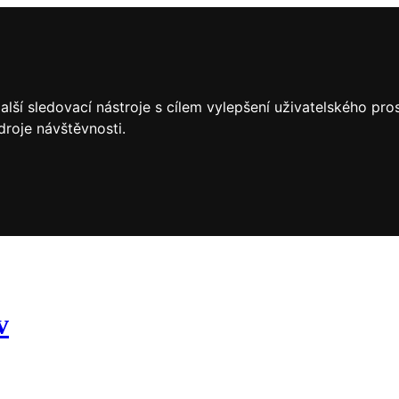
lší sledovací nástroje s cílem vylepšení uživatelského pr
droje návštěvnosti.
v