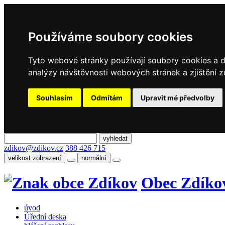
Používáme soubory cookies
Tyto webové stránky používají soubory cookies a da
analýzy návštěvnosti webových stránek a zjištění z
Souhlasím
Odmítám
Upravit mé předvolby
zdikov@zdikov.cz
388 426 715
velikost zobrazení
normální
Obec Zdíko
úvod
Úřední deska