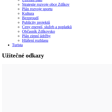
Strategie rozvoje obce Zdíkov
Plán rozvoje sportu
Kultura
Bezproudí
Publicity projektů
Ceny energií, služeb a poplatků
Občasník Zdíkovsko
Plán zimní údržby
Hlášení rozhlasu
Turista
Užitečné odkazy