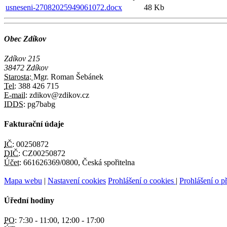
usneseni-27082025949061072.docx
48 Kb
Obec Zdíkov
Zdíkov 215
38472 Zdíkov
Starosta:
Mgr. Roman Šebánek
Tel:
388 426 715
E-mail:
zdikov@zdikov.cz
IDDS:
pg7babg
Fakturační údaje
IČ:
00250872
DIČ:
CZ00250872
Účet:
661626369/0800, Česká spořitelna
Mapa webu
|
Nastavení cookies
Prohlášení o cookies
|
Prohlášení o př
Úřední hodiny
PO:
7:30 - 11:00, 12:00 - 17:00