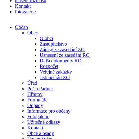
hlášení rozhlasu
Kontakt
fotogalerie
Občan
Obec
O obci
Zastupitelstvo
Zápisy ze zasedání ZO
Usnesení ze zasedání RO
Další dokumenty RO
Rozpočet
Veřejné zakázky
Jednací řád ZO
Úřad
Pošta Partner
Hřbitov
Formuláře
Odpady
Informace pro občany
Fotogalerie
Užitečné odkazy
Kontakt
Obce a osady
Územní plán