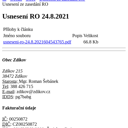
Usnesení ze zasedání RO
Usnesení RO 24.8.2021
Přílohy k článku
Jméno souboru
Popis
Velikost
usneseni-ro-24.8.2021604543765.pdf
66.8 Kb
Obec Zdíkov
Zdíkov 215
38472 Zdíkov
Starosta:
Mgr. Roman Šebánek
Tel:
388 426 715
E-mail:
zdikov@zdikov.cz
IDDS:
pg7babg
Fakturační údaje
IČ:
00250872
DIČ:
CZ00250872