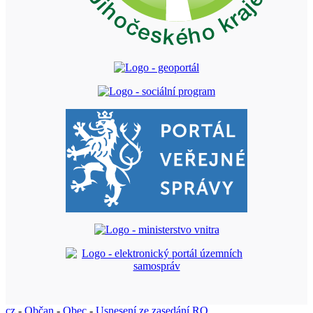
cz
-
Občan
-
Obec
-
Usnesení ze zasedání RO