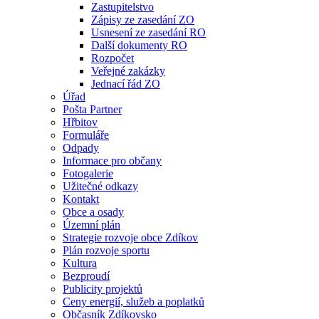
Zastupitelstvo
Zápisy ze zasedání ZO
Usnesení ze zasedání RO
Další dokumenty RO
Rozpočet
Veřejné zakázky
Jednací řád ZO
Úřad
Pošta Partner
Hřbitov
Formuláře
Odpady
Informace pro občany
Fotogalerie
Užitečné odkazy
Kontakt
Obce a osady
Územní plán
Strategie rozvoje obce Zdíkov
Plán rozvoje sportu
Kultura
Bezproudí
Publicity projektů
Ceny energií, služeb a poplatků
Občasník Zdíkovsko