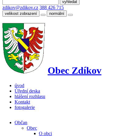
zdikov@zdikov.cz
388 426 715
velikost zobrazení
normální
Obec Zdíkov
úvod
Úřední deska
hlášení rozhlasu
Kontakt
fotogalerie
Občan
Obec
O obci