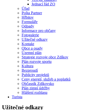
Jednací řád ZO
Úřad
Pošta Partner
Hřbitov
Formuláře
Odpady
Informace pro občany
Fotogalerie
Užitečné odkazy
Kontakt
Obce a osady
Územní plán
Strategie rozvoje obce Zdíkov
Plán rozvoje sportu
Kultura
Bezproudí
Publicity projektů
Ceny energií, služeb a poplatků
Občasník Zdíkovsko
Plán zimní údržby
Hlášení rozhlasu
Turista
Užitečné odkazy