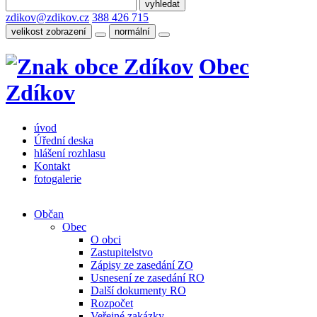
zdikov@zdikov.cz
388 426 715
velikost zobrazení
normální
Obec
Zdíkov
úvod
Úřední deska
hlášení rozhlasu
Kontakt
fotogalerie
Občan
Obec
O obci
Zastupitelstvo
Zápisy ze zasedání ZO
Usnesení ze zasedání RO
Další dokumenty RO
Rozpočet
Veřejné zakázky