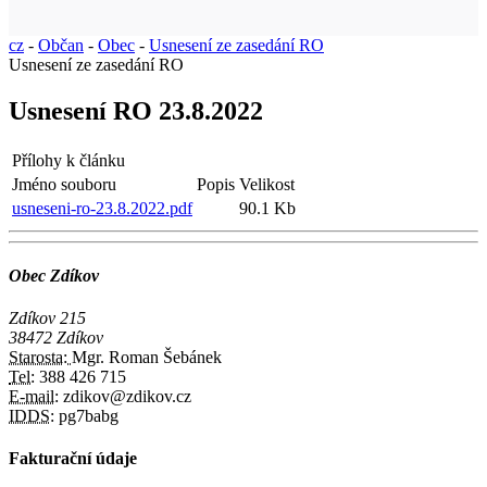
cz
-
Občan
-
Obec
-
Usnesení ze zasedání RO
Usnesení ze zasedání RO
Usnesení RO 23.8.2022
Přílohy k článku
Jméno souboru
Popis
Velikost
usneseni-ro-23.8.2022.pdf
90.1 Kb
Obec Zdíkov
Zdíkov 215
38472 Zdíkov
Starosta:
Mgr. Roman Šebánek
Tel:
388 426 715
E-mail:
zdikov@zdikov.cz
IDDS:
pg7babg
Fakturační údaje