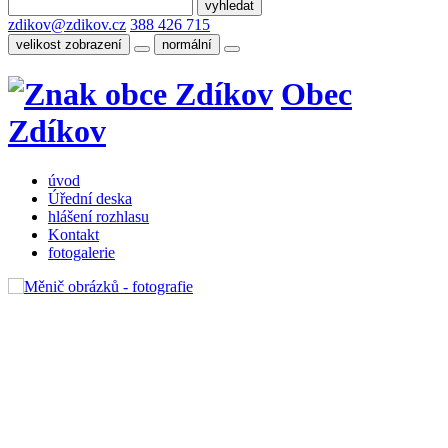
zdikov@zdikov.cz
388 426 715
velikost zobrazení
normální
Obec
Zdíkov
úvod
Úřední deska
hlášení rozhlasu
Kontakt
fotogalerie