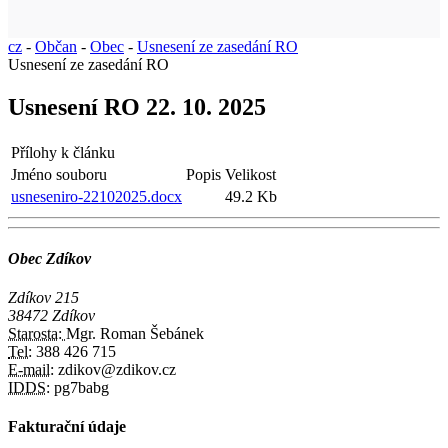
cz
-
Občan
-
Obec
-
Usnesení ze zasedání RO
Usnesení ze zasedání RO
Usnesení RO 22. 10. 2025
Přílohy k článku
Jméno souboru
Popis
Velikost
usneseniro-22102025.docx
49.2 Kb
Obec Zdíkov
Zdíkov 215
38472 Zdíkov
Starosta:
Mgr. Roman Šebánek
Tel:
388 426 715
E-mail:
zdikov@zdikov.cz
IDDS:
pg7babg
Fakturační údaje