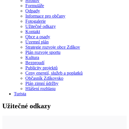
Hřbitov
Formuláře
Odpady
Informace pro občany
Fotogalerie
Užitečné odkazy
Kontakt
Obce a osady
Územní plán
Strategie rozvoje obce Zdíkov
Plán rozvoje sportu
Kultura
Bezproudí
Publicity projektů
Ceny energií, služeb a poplatků
Občasník Zdíkovsko
Plán zimní údržby
Hlášení rozhlasu
Turista
Užitečné odkazy