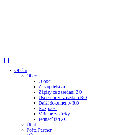
❙❙
Občan
Obec
O obci
Zastupitelstvo
Zápisy ze zasedání ZO
Usnesení ze zasedání RO
Další dokumenty RO
Rozpočet
Veřejné zakázky
Jednací řád ZO
Úřad
Pošta Partner