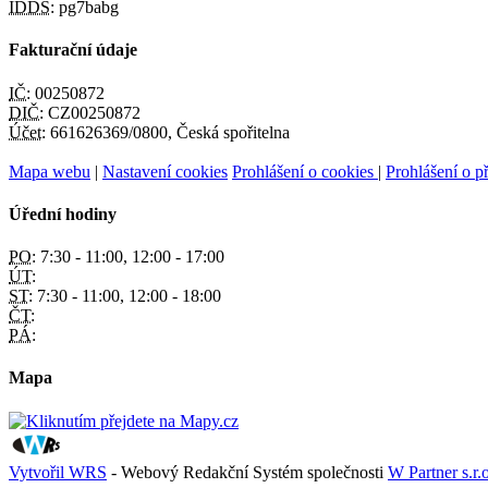
IDDS:
pg7babg
Fakturační údaje
IČ:
00250872
DIČ:
CZ00250872
Účet:
661626369/0800, Česká spořitelna
Mapa webu
|
Nastavení cookies
Prohlášení o cookies
|
Prohlášení o př
Úřední hodiny
PO:
7:30 - 11:00, 12:00 - 17:00
ÚT:
ST:
7:30 - 11:00, 12:00 - 18:00
ČT:
PÁ:
Mapa
Vytvořil WRS
- Webový Redakční Systém společnosti
W Partner s.r.o