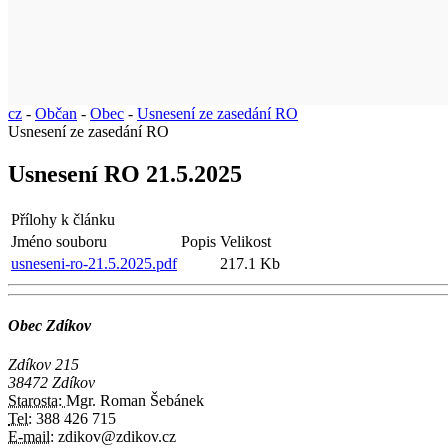
cz
-
Občan
-
Obec
-
Usnesení ze zasedání RO
Usnesení ze zasedání RO
Usnesení RO 21.5.2025
Přílohy k článku
Jméno souboru
Popis
Velikost
usneseni-ro-21.5.2025.pdf
217.1 Kb
Obec Zdíkov
Zdíkov 215
38472 Zdíkov
Starosta:
Mgr. Roman Šebánek
Tel:
388 426 715
E-mail:
zdikov@zdikov.cz