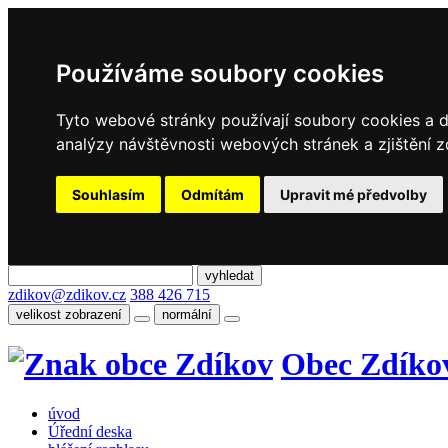
Používáme soubory cookies
Tyto webové stránky používají soubory cookies a da
analýzy návštěvnosti webových stránek a zjištění z
Souhlasím
Odmítám
Upravit mé předvolby
zdikov@zdikov.cz
388 426 715
velikost zobrazení
normální
Obec Zdíko
úvod
Úřední deska