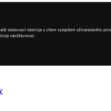
lší sledovací nástroje s cílem vylepšení uživatelského pr
droje návštěvnosti.
v