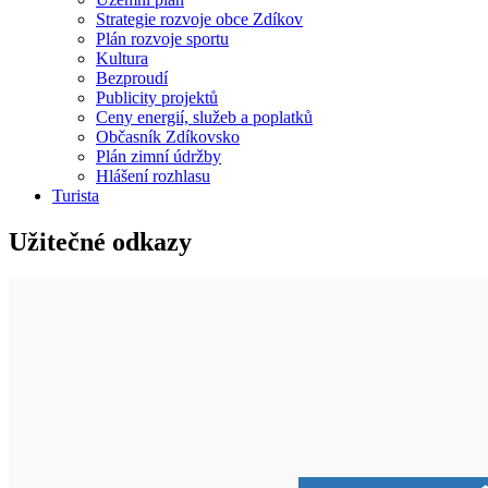
Strategie rozvoje obce Zdíkov
Plán rozvoje sportu
Kultura
Bezproudí
Publicity projektů
Ceny energií, služeb a poplatků
Občasník Zdíkovsko
Plán zimní údržby
Hlášení rozhlasu
Turista
Užitečné odkazy