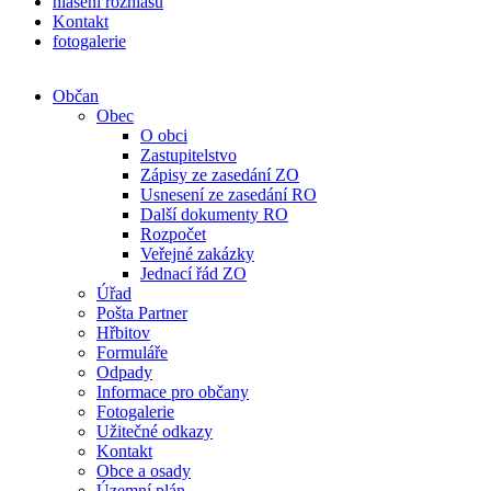
hlášení rozhlasu
Kontakt
fotogalerie
Občan
Obec
O obci
Zastupitelstvo
Zápisy ze zasedání ZO
Usnesení ze zasedání RO
Další dokumenty RO
Rozpočet
Veřejné zakázky
Jednací řád ZO
Úřad
Pošta Partner
Hřbitov
Formuláře
Odpady
Informace pro občany
Fotogalerie
Užitečné odkazy
Kontakt
Obce a osady
Územní plán