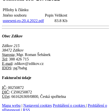
Přílohy k článku
Jméno souboru
Popis
Velikost
usneseni-ro-20.4.2022.pdf
83.8 Kb
Obec Zdíkov
Zdíkov 215
38472 Zdíkov
Starosta:
Mgr. Roman Šebánek
Tel:
388 426 715
E-mail:
zdikov@zdikov.cz
IDDS:
pg7babg
Fakturační údaje
IČ:
00250872
DIČ:
CZ00250872
Účet:
661626369/0800, Česká spořitelna
Mapa webu
|
Nastavení cookies
Prohlášení o cookies
|
Prohlášení o
přístupnosti
|
RSS