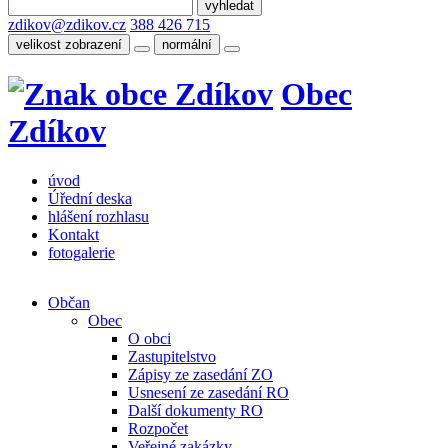
zdikov@zdikov.cz
388 426 715
velikost zobrazení
normální
Obec
Zdíkov
úvod
Úřední deska
hlášení rozhlasu
Kontakt
fotogalerie
Občan
Obec
O obci
Zastupitelstvo
Zápisy ze zasedání ZO
Usnesení ze zasedání RO
Další dokumenty RO
Rozpočet
Veřejné zakázky