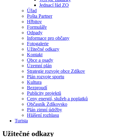
Jednací řád ZO
Úřad
Pošta Partner
Hřbitov
Formuláře
Odpady
Informace pro občany
Fotogalerie
Užitečné odkazy
Kontakt
Obce a osady
Územní plán
Strategie rozvoje obce Zdíkov
Plán rozvoje sportu
Kultura
Bezproudí
Publicity projektů
Ceny energií, služeb a poplatků
Občasník Zdíkovsko
Plán zimní údržby
Hlášení rozhlasu
Turista
Užitečné odkazy