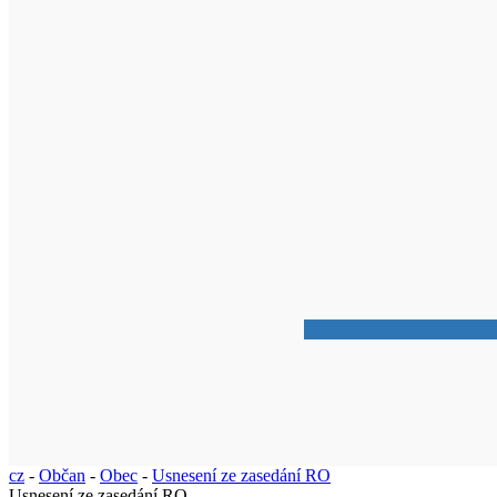
cz
-
Občan
-
Obec
-
Usnesení ze zasedání RO
Usnesení ze zasedání RO