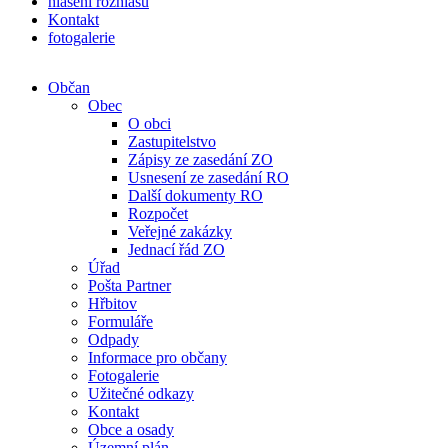
hlášení rozhlasu
Kontakt
fotogalerie
Občan
Obec
O obci
Zastupitelstvo
Zápisy ze zasedání ZO
Usnesení ze zasedání RO
Další dokumenty RO
Rozpočet
Veřejné zakázky
Jednací řád ZO
Úřad
Pošta Partner
Hřbitov
Formuláře
Odpady
Informace pro občany
Fotogalerie
Užitečné odkazy
Kontakt
Obce a osady
Územní plán