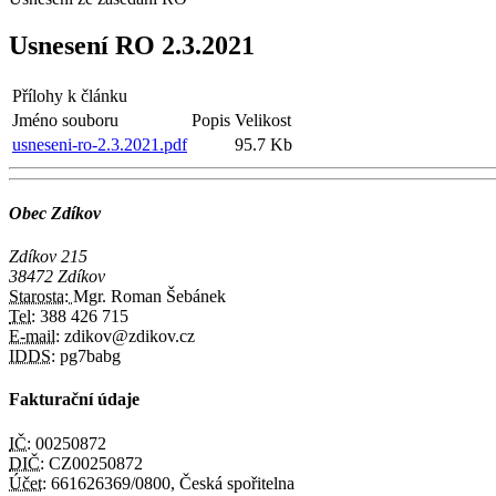
Usnesení RO 2.3.2021
Přílohy k článku
Jméno souboru
Popis
Velikost
usneseni-ro-2.3.2021.pdf
95.7 Kb
Obec Zdíkov
Zdíkov 215
38472 Zdíkov
Starosta:
Mgr. Roman Šebánek
Tel:
388 426 715
E-mail:
zdikov@zdikov.cz
IDDS:
pg7babg
Fakturační údaje
IČ:
00250872
DIČ:
CZ00250872
Účet:
661626369/0800, Česká spořitelna