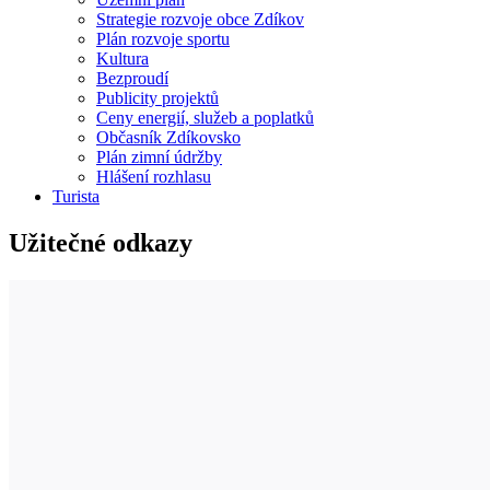
Strategie rozvoje obce Zdíkov
Plán rozvoje sportu
Kultura
Bezproudí
Publicity projektů
Ceny energií, služeb a poplatků
Občasník Zdíkovsko
Plán zimní údržby
Hlášení rozhlasu
Turista
Užitečné odkazy