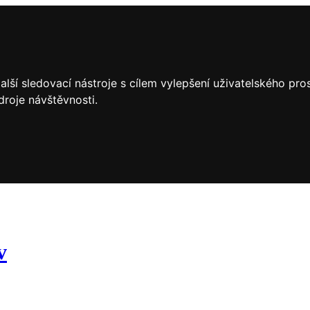
lší sledovací nástroje s cílem vylepšení uživatelského pr
droje návštěvnosti.
v