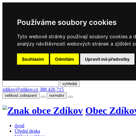
Používáme soubory cookies
Tyto webové stránky používají soubory cookies a da
analýzy návštěvnosti webových stránek a zjištění z
Souhlasím
Odmítám
Upravit mé předvolby
zdikov@zdikov.cz
388 426 715
velikost zobrazení
normální
Obec Zdíko
úvod
Úřední deska