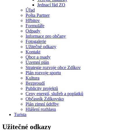
Jednací řád ZO
Úřad
Pošta Partner
Hřbitov
Formuláře
Odpady
Informace pro občany
Fotogalerie
Užitečné odkazy
Kontakt
Obce a osady
Územní plán
Strategie rozvoje obce Zdíkov
Plán rozvoje sportu
Kultura
Bezproudí
Publicity projektů
Ceny energií, služeb a poplatků
Občasník Zdíkovsko
Plán zimní údržby
Hlášení rozhlasu
Turista
Užitečné odkazy