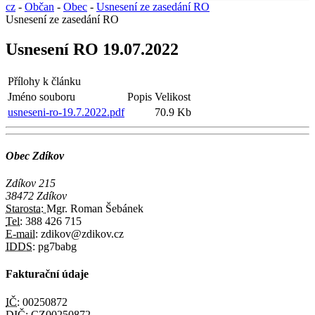
cz
-
Občan
-
Obec
-
Usnesení ze zasedání RO
Usnesení ze zasedání RO
Usnesení RO 19.07.2022
Přílohy k článku
Jméno souboru
Popis
Velikost
usneseni-ro-19.7.2022.pdf
70.9 Kb
Obec Zdíkov
Zdíkov 215
38472 Zdíkov
Starosta:
Mgr. Roman Šebánek
Tel:
388 426 715
E-mail:
zdikov@zdikov.cz
IDDS:
pg7babg
Fakturační údaje
IČ:
00250872
DIČ:
CZ00250872