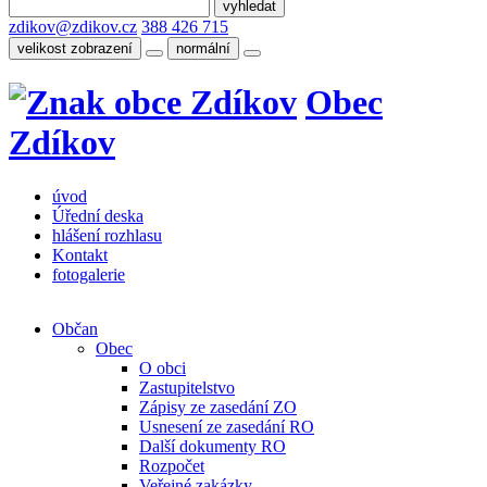
zdikov@zdikov.cz
388 426 715
velikost zobrazení
normální
Obec
Zdíkov
úvod
Úřední deska
hlášení rozhlasu
Kontakt
fotogalerie
Občan
Obec
O obci
Zastupitelstvo
Zápisy ze zasedání ZO
Usnesení ze zasedání RO
Další dokumenty RO
Rozpočet
Veřejné zakázky