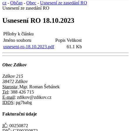
cz
-
Občan
-
Obec
-
Usnesení ze zasedání RO
Usnesení ze zasedání RO
Usnesení RO 18.10.2023
Přílohy k článku
Jméno souboru
Popis
Velikost
usneseni-ro-18.10.2023.pdf
61.1 Kb
Obec Zdíkov
Zdíkov 215
38472 Zdíkov
Starosta:
Mgr. Roman Šebánek
Tel:
388 426 715
E-mail:
zdikov@zdikov.cz
IDDS:
pg7babg
Fakturační údaje
IČ:
00250872
DIČ:
CZ00250872