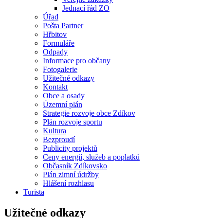
Jednací řád ZO
Úřad
Pošta Partner
Hřbitov
Formuláře
Odpady
Informace pro občany
Fotogalerie
Užitečné odkazy
Kontakt
Obce a osady
Územní plán
Strategie rozvoje obce Zdíkov
Plán rozvoje sportu
Kultura
Bezproudí
Publicity projektů
Ceny energií, služeb a poplatků
Občasník Zdíkovsko
Plán zimní údržby
Hlášení rozhlasu
Turista
Užitečné odkazy