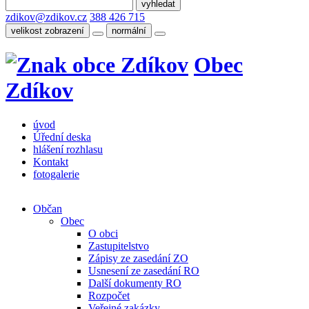
zdikov@zdikov.cz
388 426 715
velikost zobrazení
normální
Obec
Zdíkov
úvod
Úřední deska
hlášení rozhlasu
Kontakt
fotogalerie
Občan
Obec
O obci
Zastupitelstvo
Zápisy ze zasedání ZO
Usnesení ze zasedání RO
Další dokumenty RO
Rozpočet
Veřejné zakázky