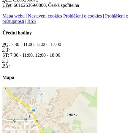
Účet:
661626369/0800, Česká spořitelna
Mapa webu
|
Nastavení cookies
Prohlášení o cookies
|
Prohlášení o
přístupnosti
|
RSS
Úřední hodiny
PO:
7:30 - 11:00, 12:00 - 17:00
ÚT:
ST:
7:30 - 11:00, 12:00 - 18:00
ČT:
PÁ:
Mapa