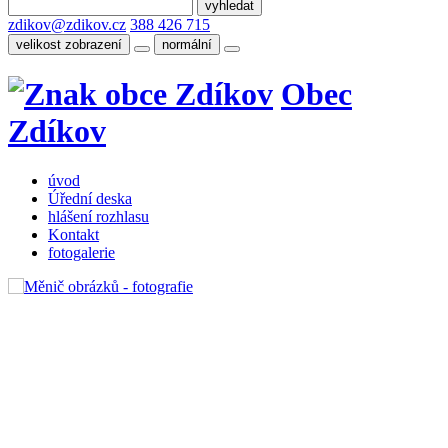
zdikov@zdikov.cz
388 426 715
velikost zobrazení
normální
Obec
Zdíkov
úvod
Úřední deska
hlášení rozhlasu
Kontakt
fotogalerie