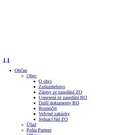
❙❙
Občan
Obec
O obci
Zastupitelstvo
Zápisy ze zasedání ZO
Usnesení ze zasedání RO
Další dokumenty RO
Rozpočet
Veřejné zakázky
Jednací řád ZO
Úřad
Pošta Partner