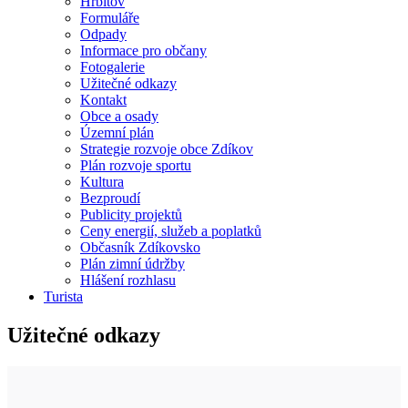
Hřbitov
Formuláře
Odpady
Informace pro občany
Fotogalerie
Užitečné odkazy
Kontakt
Obce a osady
Územní plán
Strategie rozvoje obce Zdíkov
Plán rozvoje sportu
Kultura
Bezproudí
Publicity projektů
Ceny energií, služeb a poplatků
Občasník Zdíkovsko
Plán zimní údržby
Hlášení rozhlasu
Turista
Užitečné odkazy