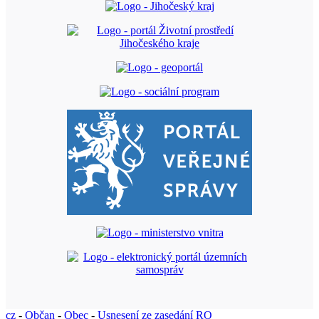
cz
-
Občan
-
Obec
-
Usnesení ze zasedání RO