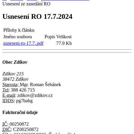
Usnesení ze zasedání RO
Usnesení RO 17.7.2024
Přílohy k článku
Jméno souboru
Popis
Velikost
usneseni-ro-17.7..pdf
77.9 Kb
Obec Zdíkov
Zdíkov 215
38472 Zdíkov
Starosta:
Mgr. Roman Šebánek
Tel:
388 426 715
E-mail:
zdikov@zdikov.cz
IDDS:
pg7babg
Fakturační údaje
IČ:
00250872
DIČ:
CZ00250872