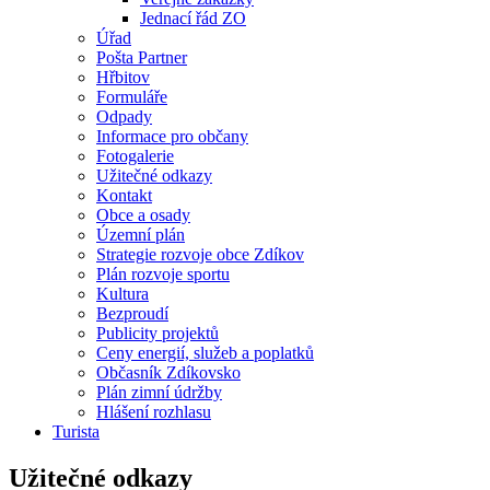
Jednací řád ZO
Úřad
Pošta Partner
Hřbitov
Formuláře
Odpady
Informace pro občany
Fotogalerie
Užitečné odkazy
Kontakt
Obce a osady
Územní plán
Strategie rozvoje obce Zdíkov
Plán rozvoje sportu
Kultura
Bezproudí
Publicity projektů
Ceny energií, služeb a poplatků
Občasník Zdíkovsko
Plán zimní údržby
Hlášení rozhlasu
Turista
Užitečné odkazy