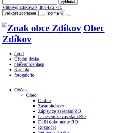
zdikov@zdikov.cz
388 426 715
velikost zobrazení
normální
Obec
Zdíkov
úvod
Úřední deska
hlášení rozhlasu
Kontakt
fotogalerie
Občan
Obec
O obci
Zastupitelstvo
Zápisy ze zasedání ZO
Usnesení ze zasedání RO
Další dokumenty RO
Rozpočet
Veřejné zakázky