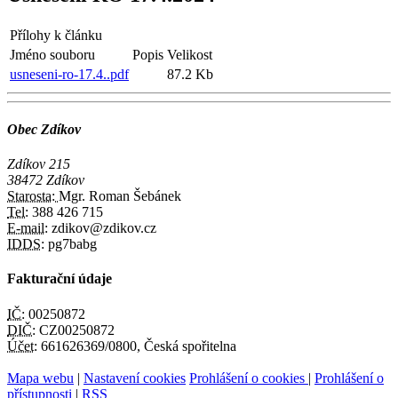
Přílohy k článku
Jméno souboru
Popis
Velikost
usneseni-ro-17.4..pdf
87.2 Kb
Obec Zdíkov
Zdíkov 215
38472 Zdíkov
Starosta:
Mgr. Roman Šebánek
Tel:
388 426 715
E-mail:
zdikov@zdikov.cz
IDDS:
pg7babg
Fakturační údaje
IČ:
00250872
DIČ:
CZ00250872
Účet:
661626369/0800, Česká spořitelna
Mapa webu
|
Nastavení cookies
Prohlášení o cookies
|
Prohlášení o
přístupnosti
|
RSS