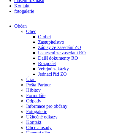
hlášení rozhlasu
Kontakt
fotogalerie
Občan
Obec
O obci
Zastupitelstvo
Zápisy ze zasedání ZO
Usnesení ze zasedání RO
Další dokumenty RO
Rozpočet
Veřejné zakázky
Jednací řád ZO
Úřad
Pošta Partner
Hřbitov
Formuláře
Odpady
Informace pro občany
Fotogalerie
Užitečné odkazy
Kontakt
Obce a osady
Územní plán