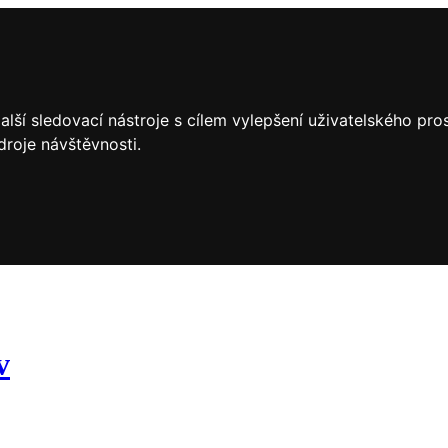
lší sledovací nástroje s cílem vylepšení uživatelského pr
droje návštěvnosti.
v