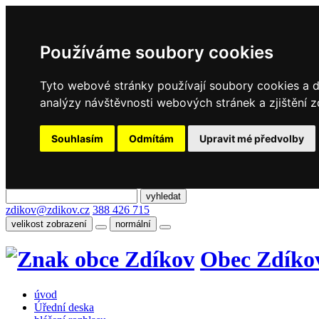
Používáme soubory cookies
Tyto webové stránky používají soubory cookies a da
analýzy návštěvnosti webových stránek a zjištění z
Souhlasím
Odmítám
Upravit mé předvolby
zdikov@zdikov.cz
388 426 715
velikost zobrazení
normální
Obec Zdíko
úvod
Úřední deska