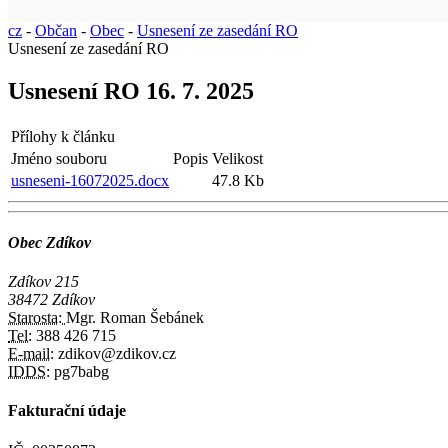
cz
-
Občan
-
Obec
-
Usnesení ze zasedání RO
Usnesení ze zasedání RO
Usnesení RO 16. 7. 2025
Přílohy k článku
Jméno souboru
Popis
Velikost
usneseni-16072025.docx
47.8 Kb
Obec Zdíkov
Zdíkov 215
38472 Zdíkov
Starosta:
Mgr. Roman Šebánek
Tel:
388 426 715
E-mail:
zdikov@zdikov.cz
IDDS:
pg7babg
Fakturační údaje