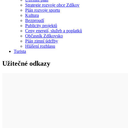
Strategie rozvoje obce Zdíkov
Plán rozvoje sportu
Kultura
Bezproudí
Publicity projektů
Ceny energií, služeb a poplatků
Občasník Zdíkovsko
Plán zimní údržby
Hlášení rozhlasu
Turista
Užitečné odkazy