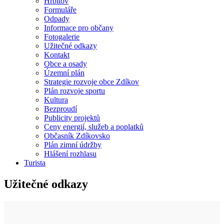
Hřbitov
Formuláře
Odpady
Informace pro občany
Fotogalerie
Užitečné odkazy
Kontakt
Obce a osady
Územní plán
Strategie rozvoje obce Zdíkov
Plán rozvoje sportu
Kultura
Bezproudí
Publicity projektů
Ceny energií, služeb a poplatků
Občasník Zdíkovsko
Plán zimní údržby
Hlášení rozhlasu
Turista
Užitečné odkazy