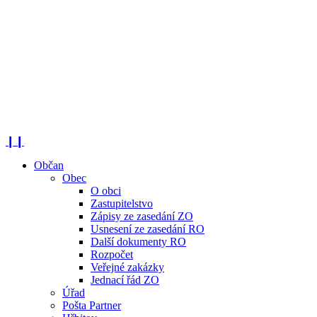
❙❙
Občan
Obec
O obci
Zastupitelstvo
Zápisy ze zasedání ZO
Usnesení ze zasedání RO
Další dokumenty RO
Rozpočet
Veřejné zakázky
Jednací řád ZO
Úřad
Pošta Partner