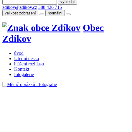
zdikov@zdikov.cz
388 426 715
velikost zobrazení
normální
Obec
Zdíkov
úvod
Úřední deska
hlášení rozhlasu
Kontakt
fotogalerie