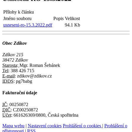
Přílohy k článku
Jméno souboru
Popis
Velikost
usneseni-ro-15.3.2022.pdf
94.1 Kb
Obec Zdíkov
Zdíkov 215
38472 Zdíkov
Starosta:
Mgr. Roman Šebánek
Tel:
388 426 715
E-mail:
zdikov@zdikov.cz
IDDS:
pg7babg
Fakturační údaje
IČ:
00250872
DIČ:
CZ00250872
Účet:
661626369/0800, Česká spořitelna
Mapa webu
|
Nastavení cookies
Prohlášení o cookies
|
Prohlášení o
přístupnosti
|
RSS