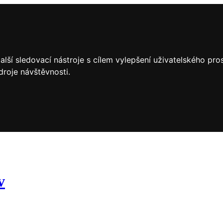
lší sledovací nástroje s cílem vylepšení uživatelského pr
droje návštěvnosti.
v