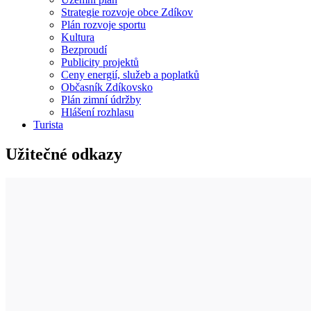
Strategie rozvoje obce Zdíkov
Plán rozvoje sportu
Kultura
Bezproudí
Publicity projektů
Ceny energií, služeb a poplatků
Občasník Zdíkovsko
Plán zimní údržby
Hlášení rozhlasu
Turista
Užitečné odkazy