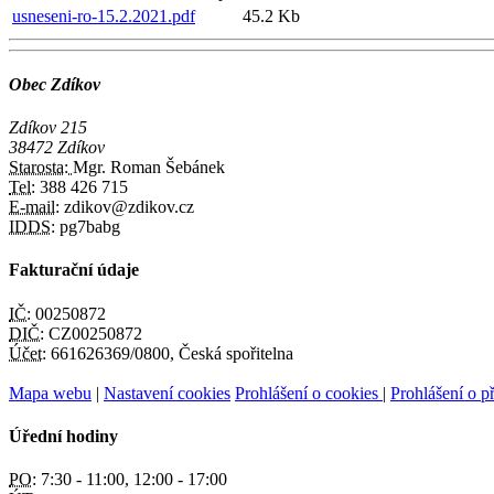
usneseni-ro-15.2.2021.pdf
45.2 Kb
Obec Zdíkov
Zdíkov 215
38472 Zdíkov
Starosta:
Mgr. Roman Šebánek
Tel:
388 426 715
E-mail:
zdikov@zdikov.cz
IDDS:
pg7babg
Fakturační údaje
IČ:
00250872
DIČ:
CZ00250872
Účet:
661626369/0800, Česká spořitelna
Mapa webu
|
Nastavení cookies
Prohlášení o cookies
|
Prohlášení o př
Úřední hodiny
PO:
7:30 - 11:00, 12:00 - 17:00