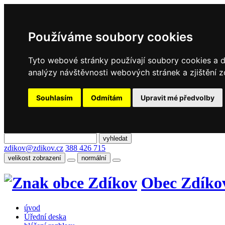
Používáme soubory cookies
Tyto webové stránky používají soubory cookies a da
analýzy návštěvnosti webových stránek a zjištění z
Souhlasím
Odmítám
Upravit mé předvolby
zdikov@zdikov.cz
388 426 715
velikost zobrazení
normální
Obec Zdíko
úvod
Úřední deska