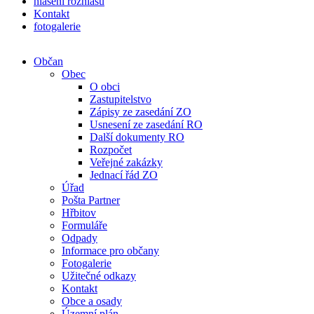
hlášení rozhlasu
Kontakt
fotogalerie
Občan
Obec
O obci
Zastupitelstvo
Zápisy ze zasedání ZO
Usnesení ze zasedání RO
Další dokumenty RO
Rozpočet
Veřejné zakázky
Jednací řád ZO
Úřad
Pošta Partner
Hřbitov
Formuláře
Odpady
Informace pro občany
Fotogalerie
Užitečné odkazy
Kontakt
Obce a osady
Územní plán