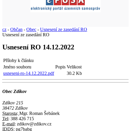
cz
-
Občan
-
Obec
-
Usnesení ze zasedání RO
Usnesení ze zasedání RO
Usnesení RO 14.12.2022
Přílohy k článku
Jméno souboru
Popis
Velikost
usneseni-ro-14.12.2022.pdf
30.2 Kb
Obec Zdíkov
Zdíkov 215
38472 Zdíkov
Starosta:
Mgr. Roman Šebánek
Tel:
388 426 715
E-mail:
zdikov@zdikov.cz
IDDS:
pg7babg