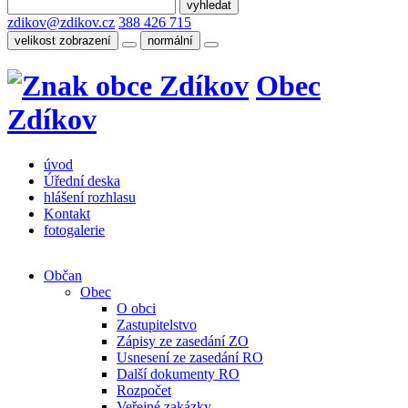
zdikov@zdikov.cz
388 426 715
velikost zobrazení
normální
Obec
Zdíkov
úvod
Úřední deska
hlášení rozhlasu
Kontakt
fotogalerie
Občan
Obec
O obci
Zastupitelstvo
Zápisy ze zasedání ZO
Usnesení ze zasedání RO
Další dokumenty RO
Rozpočet
Veřejné zakázky