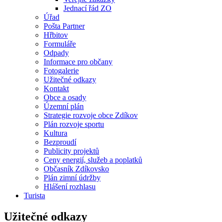
Jednací řád ZO
Úřad
Pošta Partner
Hřbitov
Formuláře
Odpady
Informace pro občany
Fotogalerie
Užitečné odkazy
Kontakt
Obce a osady
Územní plán
Strategie rozvoje obce Zdíkov
Plán rozvoje sportu
Kultura
Bezproudí
Publicity projektů
Ceny energií, služeb a poplatků
Občasník Zdíkovsko
Plán zimní údržby
Hlášení rozhlasu
Turista
Užitečné odkazy