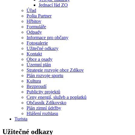
Jednací řád ZO
Úřad
Pošta Partner
Hřbitov
Formuláře
Odpady
Informace pro občany
Fotogalerie
Užitečné odkazy
Kontakt
Obce a osady
Územní plán
Strategie rozvoje obce Zdíkov
Plán rozvoje sportu
Kultura
Bezproudí
Publicity projektů
Ceny energií, služeb a poplatků
Občasník Zdíkovsko
Plán zimní údržby
Hlášení rozhlasu
Turista
Užitečné odkazy