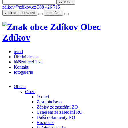
zdikov@zdikov.cz
388 426 715
velikost zobrazení
normální
Obec
Zdíkov
úvod
Úřední deska
hlášení rozhlasu
Kontakt
fotogalerie
Občan
Obec
O obci
Zastupitelstvo
Zápisy ze zasedání ZO
Usnesení ze zasedání RO
Další dokumenty RO
Rozpočet
Veřejné zakázky