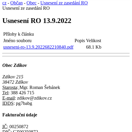
cz
-
Občan
-
Obec
-
Usnesení ze zasedání RO
Usnesení ze zasedání RO
Usnesení RO 13.9.2022
Přílohy k článku
Jméno souboru
Popis
Velikost
usneseni-ro-13.9.2022682210840.pdf
68.1 Kb
Obec Zdíkov
Zdíkov 215
38472 Zdíkov
Starosta:
Mgr. Roman Šebánek
Tel:
388 426 715
E-mail:
zdikov@zdikov.cz
IDDS:
pg7babg
Fakturační údaje
IČ:
00250872
DIČ:
CZ00250872