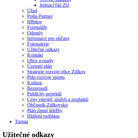
Jednací řád ZO
Úřad
Pošta Partner
Hřbitov
Formuláře
Odpady
Informace pro občany
Fotogalerie
Užitečné odkazy
Kontakt
Obce a osady
Územní plán
Strategie rozvoje obce Zdíkov
Plán rozvoje sportu
Kultura
Bezproudí
Publicity projektů
Ceny energií, služeb a poplatků
Občasník Zdíkovsko
Plán zimní údržby
Hlášení rozhlasu
Turista
Užitečné odkazy