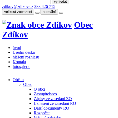
zdikov@zdikov.cz
388 426 715
velikost zobrazení
normální
Obec
Zdíkov
úvod
Úřední deska
hlášení rozhlasu
Kontakt
fotogalerie
Občan
Obec
O obci
Zastupitelstvo
Zápisy ze zasedání ZO
Usnesení ze zasedání RO
Další dokumenty RO
Rozpočet
Veřejné zakázky