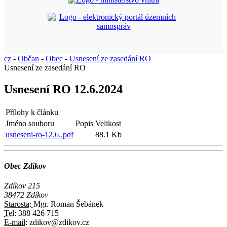
cz
-
Občan
-
Obec
-
Usnesení ze zasedání RO
Usnesení ze zasedání RO
Usnesení RO 12.6.2024
Přílohy k článku
Jméno souboru
Popis
Velikost
usneseni-ro-12.6..pdf
88.1 Kb
Obec Zdíkov
Zdíkov 215
38472 Zdíkov
Starosta:
Mgr. Roman Šebánek
Tel:
388 426 715
E-mail:
zdikov@zdikov.cz