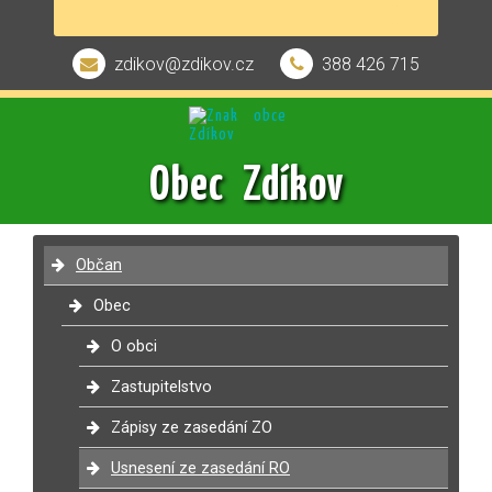
zdikov@zdikov.cz
388 426 715
Obec Zdíkov
Občan
Obec
O obci
Zastupitelstvo
Zápisy ze zasedání ZO
Usnesení ze zasedání RO