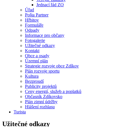
Jednací řád ZO
Úřad
Pošta Partner
Hřbitov
Formuláře
Odpady
Informace pro občany
Fotogalerie
Užitečné odkazy
Kontakt
Obce a osady
Územní plán
Strategie rozvoje obce Zdíkov
Plán rozvoje sportu
Kultura
Bezproudí
Publicity projektů
Ceny energií, služeb a poplatků
Občasník Zdíkovsko
Plán zimní údržby
Hlášení rozhlasu
Turista
Užitečné odkazy