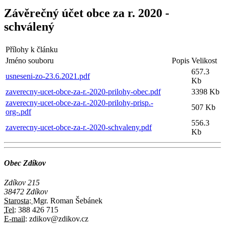
Závěrečný účet obce za r. 2020 -
schválený
Přílohy k článku
Jméno souboru
Popis
Velikost
657.3
usneseni-zo-23.6.2021.pdf
Kb
zaverecny-ucet-obce-za-r.-2020-prilohy-obec.pdf
3398 Kb
zaverecny-ucet-obce-za-r.-2020-prilohy-prisp.-
507 Kb
org-.pdf
556.3
zaverecny-ucet-obce-za-r.-2020-schvaleny.pdf
Kb
Obec Zdíkov
Zdíkov 215
38472 Zdíkov
Starosta:
Mgr. Roman Šebánek
Tel:
388 426 715
E-mail:
zdikov@zdikov.cz