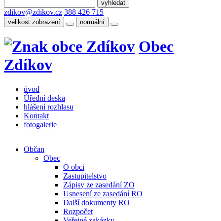
zdikov@zdikov.cz
388 426 715
velikost zobrazení
normální
Obec
Zdíkov
úvod
Úřední deska
hlášení rozhlasu
Kontakt
fotogalerie
Občan
Obec
O obci
Zastupitelstvo
Zápisy ze zasedání ZO
Usnesení ze zasedání RO
Další dokumenty RO
Rozpočet
Veřejné zakázky