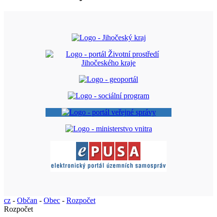
cz
-
Občan
-
Obec
-
Rozpočet
Rozpočet