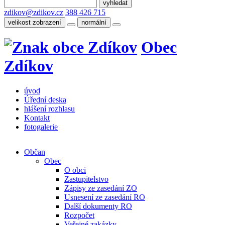
zdikov@zdikov.cz
388 426 715
velikost zobrazení
normální
Obec
Zdíkov
úvod
Úřední deska
hlášení rozhlasu
Kontakt
fotogalerie
Občan
Obec
O obci
Zastupitelstvo
Zápisy ze zasedání ZO
Usnesení ze zasedání RO
Další dokumenty RO
Rozpočet
Veřejné zakázky