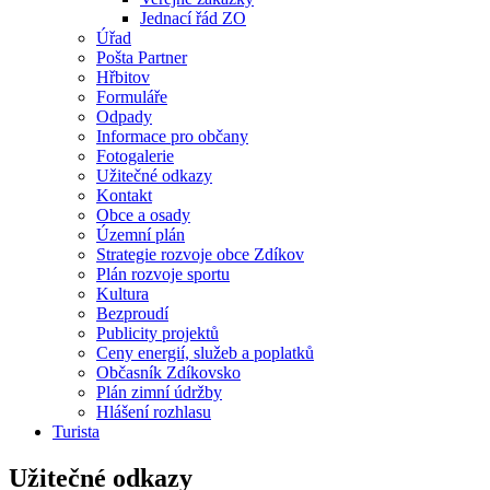
Jednací řád ZO
Úřad
Pošta Partner
Hřbitov
Formuláře
Odpady
Informace pro občany
Fotogalerie
Užitečné odkazy
Kontakt
Obce a osady
Územní plán
Strategie rozvoje obce Zdíkov
Plán rozvoje sportu
Kultura
Bezproudí
Publicity projektů
Ceny energií, služeb a poplatků
Občasník Zdíkovsko
Plán zimní údržby
Hlášení rozhlasu
Turista
Užitečné odkazy