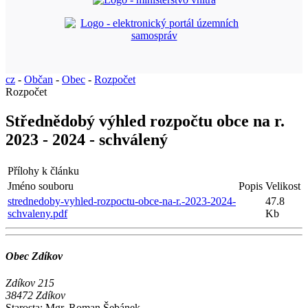
cz
-
Občan
-
Obec
-
Rozpočet
Rozpočet
Střednědobý výhled rozpočtu obce na r.
2023 - 2024 - schválený
Přílohy k článku
Jméno souboru
Popis
Velikost
strednedoby-vyhled-rozpoctu-obce-na-r.-2023-2024-
47.8
schvaleny.pdf
Kb
Obec Zdíkov
Zdíkov 215
38472 Zdíkov
Starosta:
Mgr. Roman Šebánek