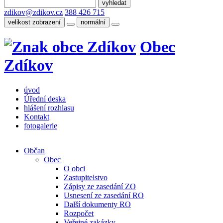
zdikov@zdikov.cz
388 426 715
velikost zobrazení
normální
Obec
Zdíkov
úvod
Úřední deska
hlášení rozhlasu
Kontakt
fotogalerie
Občan
Obec
O obci
Zastupitelstvo
Zápisy ze zasedání ZO
Usnesení ze zasedání RO
Další dokumenty RO
Rozpočet
Veřejné zakázky