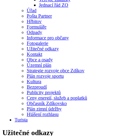
Jednací řád ZO
Úřad
Pošta Partner
Hřbitov
Formuláře
Odpady
Informace pro občany
Fotogalerie
Užitečné odkazy
Kontakt
Obce a osady
Územní plán
Strategie rozvoje obce Zdíkov
Plán rozvoje sportu
Kultura
Bezproudí
Publicity projektů
Ceny energií, služeb a poplatků
Občasník Zdíkovsko
Plán zimní údržby
Hlášení rozhlasu
Turista
Užitečné odkazy