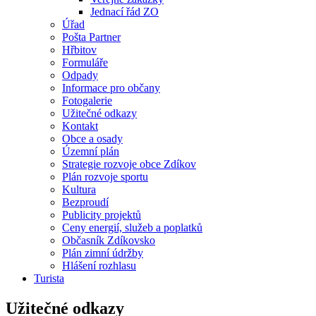
Jednací řád ZO
Úřad
Pošta Partner
Hřbitov
Formuláře
Odpady
Informace pro občany
Fotogalerie
Užitečné odkazy
Kontakt
Obce a osady
Územní plán
Strategie rozvoje obce Zdíkov
Plán rozvoje sportu
Kultura
Bezproudí
Publicity projektů
Ceny energií, služeb a poplatků
Občasník Zdíkovsko
Plán zimní údržby
Hlášení rozhlasu
Turista
Užitečné odkazy