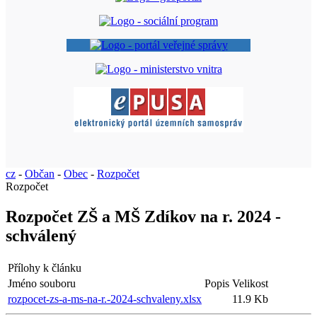
cz
-
Občan
-
Obec
-
Rozpočet
Rozpočet
Rozpočet ZŠ a MŠ Zdíkov na r. 2024 -
schválený
Přílohy k článku
Jméno souboru
Popis
Velikost
rozpocet-zs-a-ms-na-r.-2024-schvaleny.xlsx
11.9 Kb