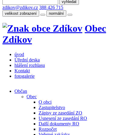
zdikov@zdikov.cz
388 426 715
velikost zobrazení
normální
Obec
Zdíkov
úvod
Úřední deska
hlášení rozhlasu
Kontakt
fotogalerie
Občan
Obec
O obci
Zastupitelstvo
Zápisy ze zasedání ZO
Usnesení ze zasedání RO
Další dokumenty RO
Rozpočet
Veřejné zakázky