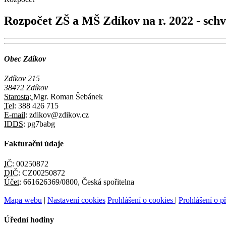
Rozpočet ZŠ a MŠ Zdíkov na r. 2022 - sch
Obec Zdíkov
Zdíkov 215
38472 Zdíkov
Starosta:
Mgr. Roman Šebánek
Tel:
388 426 715
E-mail:
zdikov@zdikov.cz
IDDS:
pg7babg
Fakturační údaje
IČ:
00250872
DIČ:
CZ00250872
Účet:
661626369/0800, Česká spořitelna
Mapa webu
|
Nastavení cookies
Prohlášení o cookies
|
Prohlášení o př
Úřední hodiny