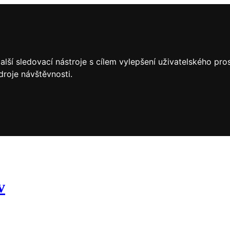
lší sledovací nástroje s cílem vylepšení uživatelského pr
droje návštěvnosti.
v