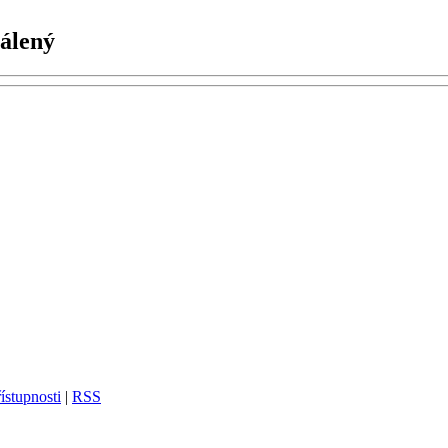
válený
ístupnosti
|
RSS