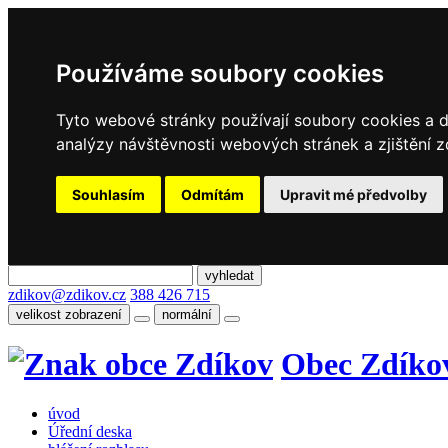
Používáme soubory cookies
Tyto webové stránky používají soubory cookies a da
analýzy návštěvnosti webových stránek a zjištění z
Souhlasím
Odmítám
Upravit mé předvolby
zdikov@zdikov.cz
388 426 715
velikost zobrazení
normální
Obec Zdíko
úvod
Úřední deska