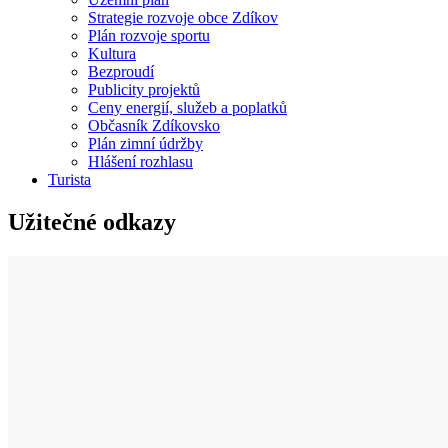
Strategie rozvoje obce Zdíkov
Plán rozvoje sportu
Kultura
Bezproudí
Publicity projektů
Ceny energií, služeb a poplatků
Občasník Zdíkovsko
Plán zimní údržby
Hlášení rozhlasu
Turista
Užitečné odkazy