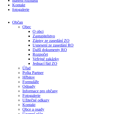
hlášení rozhlasu
Kontakt
fotogalerie
Občan
Obec
O obci
Zastupitelstvo
Zápisy ze zasedání ZO
Usnesení ze zasedání RO
Další dokumenty RO
Rozpočet
Veřejné zakázky
Jednací řád ZO
Úřad
Pošta Partner
Hřbitov
Formuláře
Odpady
Informace pro občany
Fotogalerie
Užitečné odkazy
Kontakt
Obce a osady
Územní plán