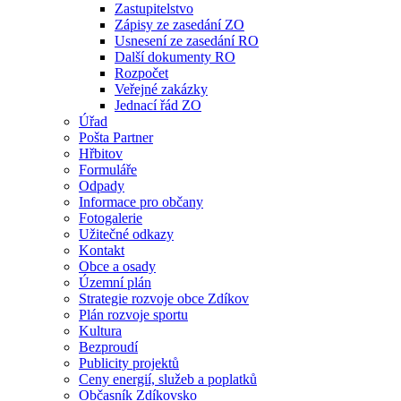
Zastupitelstvo
Zápisy ze zasedání ZO
Usnesení ze zasedání RO
Další dokumenty RO
Rozpočet
Veřejné zakázky
Jednací řád ZO
Úřad
Pošta Partner
Hřbitov
Formuláře
Odpady
Informace pro občany
Fotogalerie
Užitečné odkazy
Kontakt
Obce a osady
Územní plán
Strategie rozvoje obce Zdíkov
Plán rozvoje sportu
Kultura
Bezproudí
Publicity projektů
Ceny energií, služeb a poplatků
Občasník Zdíkovsko