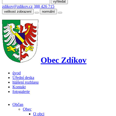
zdikov@zdikov.cz
388 426 715
velikost zobrazení
normální
Obec Zdíkov
úvod
Úřední deska
hlášení rozhlasu
Kontakt
fotogalerie
Občan
Obec
O obci