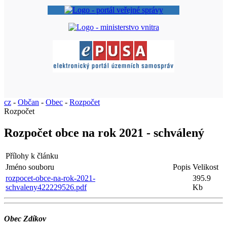
cz
-
Občan
-
Obec
-
Rozpočet
Rozpočet
Rozpočet obce na rok 2021 - schválený
Přílohy k článku
Jméno souboru
Popis
Velikost
rozpocet-obce-na-rok-2021-
395.9
schvaleny422229526.pdf
Kb
Obec Zdíkov