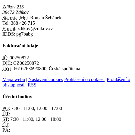
Zdíkov 215
38472 Zdíkov
Starosta:
Mgr. Roman Šebánek
Tel:
388 426 715
E-mail:
zdikov@zdikov.cz
IDDS:
pg7babg
Fakturační údaje
IČ:
00250872
DIČ:
CZ00250872
Účet:
661626369/0800, Česká spořitelna
Mapa webu
|
Nastavení cookies
Prohlášení o cookies
|
Prohlášení o
přístupnosti
|
RSS
Úřední hodiny
PO:
7:30 - 11:00, 12:00 - 17:00
ÚT:
ST:
7:30 - 11:00, 12:00 - 18:00
ČT:
PÁ: