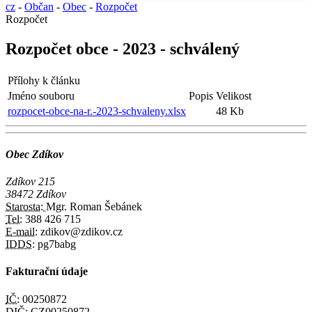
cz
-
Občan
-
Obec
-
Rozpočet
Rozpočet
Rozpočet obce - 2023 - schválený
Přílohy k článku
Jméno souboru
Popis
Velikost
rozpocet-obce-na-r.-2023-schvaleny.xlsx
48 Kb
Obec Zdíkov
Zdíkov 215
38472 Zdíkov
Starosta:
Mgr. Roman Šebánek
Tel:
388 426 715
E-mail:
zdikov@zdikov.cz
IDDS:
pg7babg
Fakturační údaje
IČ:
00250872
DIČ:
CZ00250872