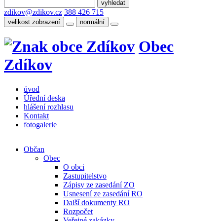
zdikov@zdikov.cz
388 426 715
velikost zobrazení
normální
Obec
Zdíkov
úvod
Úřední deska
hlášení rozhlasu
Kontakt
fotogalerie
Občan
Obec
O obci
Zastupitelstvo
Zápisy ze zasedání ZO
Usnesení ze zasedání RO
Další dokumenty RO
Rozpočet
Veřejné zakázky