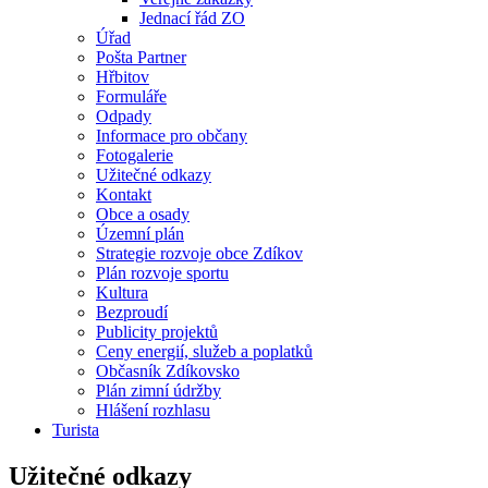
Jednací řád ZO
Úřad
Pošta Partner
Hřbitov
Formuláře
Odpady
Informace pro občany
Fotogalerie
Užitečné odkazy
Kontakt
Obce a osady
Územní plán
Strategie rozvoje obce Zdíkov
Plán rozvoje sportu
Kultura
Bezproudí
Publicity projektů
Ceny energií, služeb a poplatků
Občasník Zdíkovsko
Plán zimní údržby
Hlášení rozhlasu
Turista
Užitečné odkazy