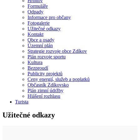
Hřbitov
Formuláře
Odpady
Informace pro občany
Fotogalerie
Užitečné odkazy
Kontakt
Obce a osady
Územní plán
Strategie rozvoje obce Zdíkov
Plán rozvoje sportu
Kultura
Bezproudí
Publicity projektů
Ceny energií, služeb a poplatků
Občasník Zdíkovsko
Plán zimní údržby
Hlášení rozhlasu
Turista
Užitečné odkazy