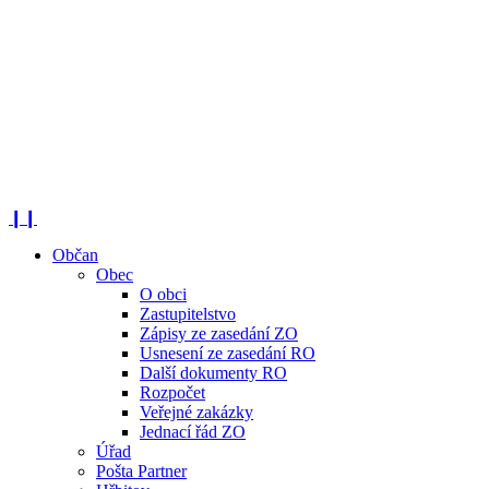
❙❙
Občan
Obec
O obci
Zastupitelstvo
Zápisy ze zasedání ZO
Usnesení ze zasedání RO
Další dokumenty RO
Rozpočet
Veřejné zakázky
Jednací řád ZO
Úřad
Pošta Partner