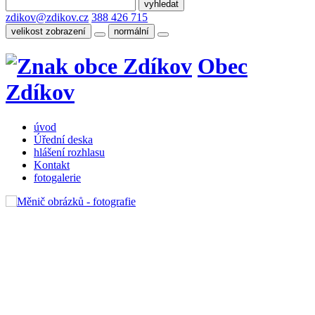
zdikov@zdikov.cz
388 426 715
velikost zobrazení
normální
Obec
Zdíkov
úvod
Úřední deska
hlášení rozhlasu
Kontakt
fotogalerie