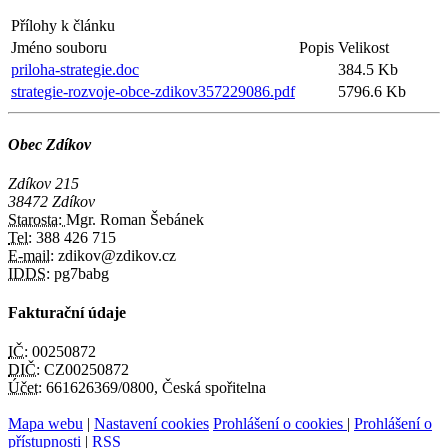
Přílohy k článku
Jméno souboru
Popis
Velikost
priloha-strategie.doc
384.5 Kb
strategie-rozvoje-obce-zdikov357229086.pdf
5796.6 Kb
Obec Zdíkov
Zdíkov 215
38472 Zdíkov
Starosta:
Mgr. Roman Šebánek
Tel:
388 426 715
E-mail:
zdikov@zdikov.cz
IDDS:
pg7babg
Fakturační údaje
IČ:
00250872
DIČ:
CZ00250872
Účet:
661626369/0800, Česká spořitelna
Mapa webu
|
Nastavení cookies
Prohlášení o cookies
|
Prohlášení o
přístupnosti
|
RSS