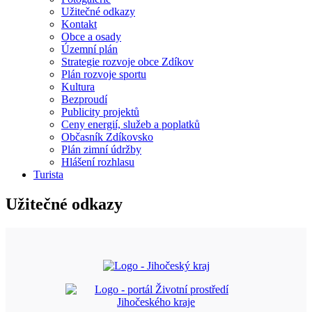
Užitečné odkazy
Kontakt
Obce a osady
Územní plán
Strategie rozvoje obce Zdíkov
Plán rozvoje sportu
Kultura
Bezproudí
Publicity projektů
Ceny energií, služeb a poplatků
Občasník Zdíkovsko
Plán zimní údržby
Hlášení rozhlasu
Turista
Užitečné odkazy