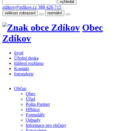
zdikov@zdikov.cz
388 426 715
velikost zobrazení
normální
Obec
Zdíkov
úvod
Úřední deska
hlášení rozhlasu
Kontakt
fotogalerie
Občan
Obec
Úřad
Pošta Partner
Hřbitov
Formuláře
Odpady
Informace pro občany
Fotogalerie