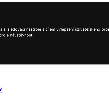
lší sledovací nástroje s cílem vylepšení uživatelského pr
droje návštěvnosti.
v