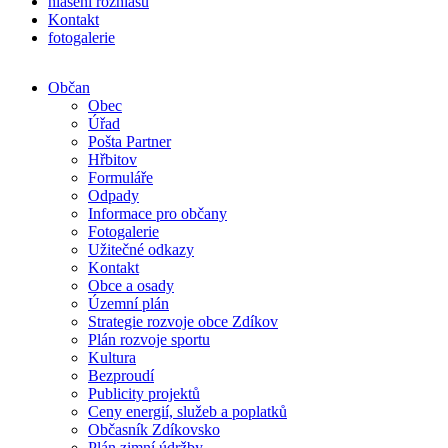
hlášení rozhlasu
Kontakt
fotogalerie
Občan
Obec
Úřad
Pošta Partner
Hřbitov
Formuláře
Odpady
Informace pro občany
Fotogalerie
Užitečné odkazy
Kontakt
Obce a osady
Územní plán
Strategie rozvoje obce Zdíkov
Plán rozvoje sportu
Kultura
Bezproudí
Publicity projektů
Ceny energií, služeb a poplatků
Občasník Zdíkovsko
Plán zimní údržby