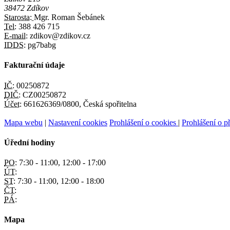
38472 Zdíkov
Starosta:
Mgr. Roman Šebánek
Tel:
388 426 715
E-mail:
zdikov@zdikov.cz
IDDS:
pg7babg
Fakturační údaje
IČ:
00250872
DIČ:
CZ00250872
Účet:
661626369/0800, Česká spořitelna
Mapa webu
|
Nastavení cookies
Prohlášení o cookies
|
Prohlášení o př
Úřední hodiny
PO:
7:30 - 11:00, 12:00 - 17:00
ÚT:
ST:
7:30 - 11:00, 12:00 - 18:00
ČT:
PÁ:
Mapa