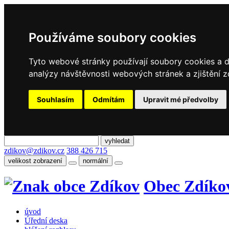
Používáme soubory cookies
Tyto webové stránky používají soubory cookies a da
analýzy návštěvnosti webových stránek a zjištění z
Souhlasím
Odmítám
Upravit mé předvolby
zdikov@zdikov.cz
388 426 715
velikost zobrazení
normální
Obec Zdíko
úvod
Úřední deska