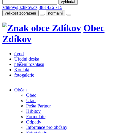
zdikov@zdikov.cz
388 426 715
velikost zobrazení
normální
Obec
Zdíkov
úvod
Úřední deska
hlášení rozhlasu
Kontakt
fotogalerie
Občan
Obec
Úřad
Pošta Partner
Hřbitov
Formuláře
Odpady
Informace pro občany
Fotogalerie