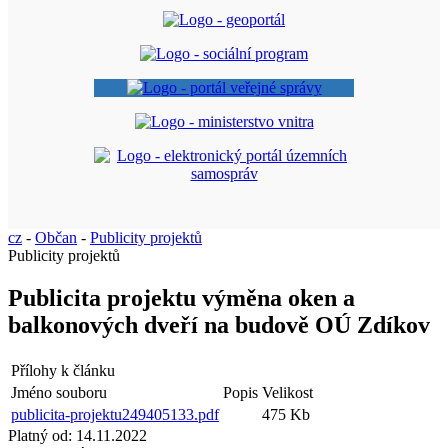
cz
-
Občan
-
Publicity projektů
Publicity projektů
Publicita projektu výměna oken a
balkonových dveří na budově OÚ Zdíkov
Přílohy k článku
Jméno souboru
Popis
Velikost
publicita-projektu249405133.pdf
475 Kb
Platný od:
14.11.2022