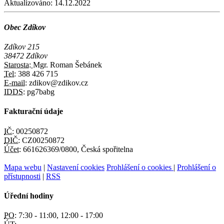
Aktualizováno:
14.12.2022
Obec Zdíkov
Zdíkov 215
38472 Zdíkov
Starosta:
Mgr. Roman Šebánek
Tel:
388 426 715
E-mail:
zdikov@zdikov.cz
IDDS:
pg7babg
Fakturační údaje
IČ:
00250872
DIČ:
CZ00250872
Účet:
661626369/0800, Česká spořitelna
Mapa webu
|
Nastavení cookies
Prohlášení o cookies
|
Prohlášení o
přístupnosti
|
RSS
Úřední hodiny
PO:
7:30 - 11:00, 12:00 - 17:00